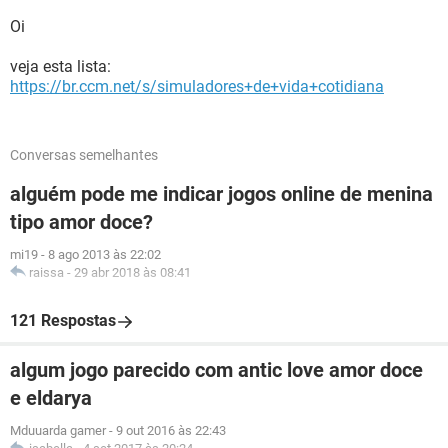
Oi
veja esta lista:
https://br.ccm.net/s/simuladores+de+vida+cotidiana
Conversas semelhantes
alguém pode me indicar jogos online de menina
tipo amor doce?
mi19
-
8 ago 2013 às 22:02
raissa
-
29 abr 2018 às 08:41
121 Respostas
algum jogo parecido com antic love amor doce
e eldarya
Mduuarda gamer
-
9 out 2016 às 22:43