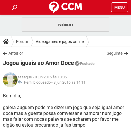
MENU
INÍCIO
JOGOS
WHATSAPP
DICAS
Fórum
Videogames e jogos online
CELULAR
FACEBOOK
JOGOS
WHATSAPP
DOWNLOADS
Anterior
Seguinte
OUTLOOK
EXCEL
CELULAR
FACEBOOK
Jogoa iguais ao Amor Doce
INSTAGRAM
JOGOS
GMAIL
WHATSAPP
Fechado
FÓRUM
OUTLOOK
EXCEL
GUIA DE COMPRAS
CELULAR
FACEBOOK
essaque
- 8 jun 2016 às 10:06
INSTAGRAM
JOGOS
GMAIL
WHATSAPP
GLOSSÁRIO
Perfil bloqueado -
8 jun 2016 às 14:11
OUTLOOK
EXCEL
GUIA DE COMPRAS
CELULAR
FACEBOOK
INSTAGRAM
JOGOS
GMAIL
WHATSAPP
Bom dia,
OUTLOOK
EXCEL
GUIA DE COMPRAS
CELULAR
FACEBOOK
galera auguem pode me dizer um jogo que seja igual amor
INSTAGRAM
GMAIL
doce mas a guente possa comversar e namorar num jogo
OUTLOOK
EXCEL
GUIA DE COMPRAS
mas falar com nocas palavras se acharem por favor me
INSTAGRAM
GMAIL
digão eu estou procurando ja fas tempo