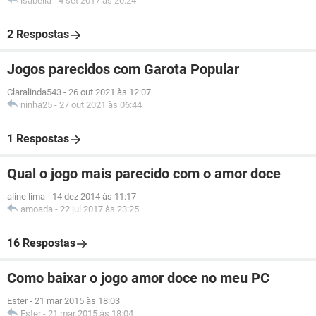
isabella
-
4 set 2017 às 20:24
2 Respostas
Jogos parecidos com Garota Popular
Claralinda543
-
26 out 2021 às 12:07
ninha25
-
27 out 2021 às 06:44
1 Respostas
Qual o jogo mais parecido com o amor doce
aline lima
-
14 dez 2014 às 11:17
amoada
-
22 jul 2017 às 23:25
16 Respostas
Como baixar o jogo amor doce no meu PC
Ester
-
21 mar 2015 às 18:03
Ester
-
21 mar 2015 às 18:04