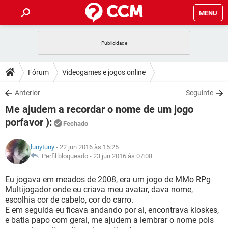
MENU
INÍCIO
JOGOS
WHATSAPP
DICAS
Fórum
Videogames e jogos online
CELULAR
FACEBOOK
JOGOS
WHATSAPP
DOWNLOADS
Anterior
Seguinte
OUTLOOK
EXCEL
CELULAR
FACEBOOK
Me ajudem a recordar o nome de um jogo
INSTAGRAM
JOGOS
GMAIL
WHATSAPP
FÓRUM
OUTLOOK
EXCEL
porfavor ):
Fechado
GUIA DE COMPRAS
CELULAR
FACEBOOK
INSTAGRAM
JOGOS
GMAIL
WHATSAPP
GLOSSÁRIO
OUTLOOK
EXCEL
lunytuny
- 22 jun 2016 às 15:25
GUIA DE COMPRAS
CELULAR
FACEBOOK
Perfil bloqueado -
23 jun 2016 às 07:08
INSTAGRAM
JOGOS
GMAIL
WHATSAPP
OUTLOOK
EXCEL
Eu jogava em meados de 2008, era um jogo de MMo RPg
GUIA DE COMPRAS
CELULAR
FACEBOOK
INSTAGRAM
GMAIL
Multijogador onde eu criava meu avatar, dava nome,
OUTLOOK
EXCEL
escolhia cor de cabelo, cor do carro.
GUIA DE COMPRAS
E em seguida eu ficava andando por ai, encontrava kioskes,
INSTAGRAM
GMAIL
e batia papo com geral, me ajudem a lembrar o nome pois