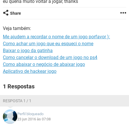
eu queria muito voltar a jogar, thanks
GUIA DE COMPRAS
Share
Veja também:
Me ajudem a recordar o nome de um jogo porfavor ):
Como achar um jogo que eu esqueci o nome
Baixar o jogo da gatinha
Como cancelar o download de um jogo no ps4
Como abaixar o negócio de abaixar jogo
Aplicativo de hackear jogo
1 Respostas
RESPOSTA 1 / 1
Perfil bloqueado
23 jun 2016 às 07:08