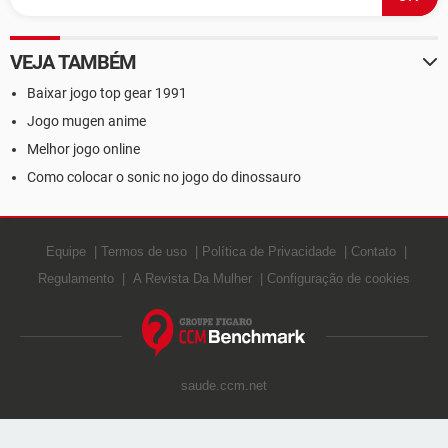
VEJA TAMBÉM
Baixar jogo top gear 1991
Jogo mugen anime
Melhor jogo online
Como colocar o sonic no jogo do dinossauro
Equipe
Termos de uso
Política de Privacidade
Contato
Regulamento
A Revista Da Mulher
Configuração de cookies
saude.ccm.net