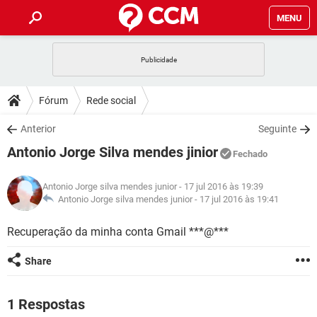
MENU
INÍCIO
JOGOS
WHATSAPP
DICAS
Fórum
Rede social
CELULAR
FACEBOOK
JOGOS
WHATSAPP
DOWNLOADS
Anterior
Seguinte
OUTLOOK
EXCEL
CELULAR
FACEBOOK
Antonio Jorge Silva mendes jinior
INSTAGRAM
JOGOS
GMAIL
WHATSAPP
Fechado
FÓRUM
OUTLOOK
EXCEL
GUIA DE COMPRAS
CELULAR
FACEBOOK
Antonio Jorge silva mendes junior
- 17 jul 2016 às 19:39
INSTAGRAM
JOGOS
GMAIL
WHATSAPP
GLOSSÁRIO
Antonio Jorge silva mendes junior -
17 jul 2016 às 19:41
OUTLOOK
EXCEL
GUIA DE COMPRAS
CELULAR
FACEBOOK
INSTAGRAM
JOGOS
GMAIL
WHATSAPP
Recuperação da minha conta Gmail ***@***
OUTLOOK
EXCEL
GUIA DE COMPRAS
CELULAR
FACEBOOK
Share
INSTAGRAM
GMAIL
OUTLOOK
EXCEL
GUIA DE COMPRAS
INSTAGRAM
GMAIL
1 Respostas