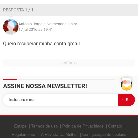
GUIA DE COMPRAS
RESPOSTA 1 / 1
Antonio Jorge silva mendes junior
17 jul 2016 às 19:41
Quero recuperar minha conta gmail
ASSINE NOSSA NEWSLETTER!
Equipe
Termos de uso
Política de Privacidade
Contato
Regulamento
A Revista Da Mulher
Configuração de cookies