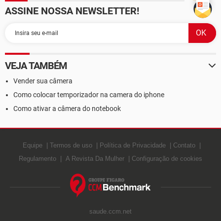
ASSINE NOSSA NEWSLETTER!
VEJA TAMBÉM
Vender sua câmera
Como colocar temporizador na camera do iphone
Como ativar a câmera do notebook
Equipe
Termos de uso
Política de Privacidade
Contato
Regulamento
A Revista Da Mulher
Configuração de cookies
saude.ccm.net