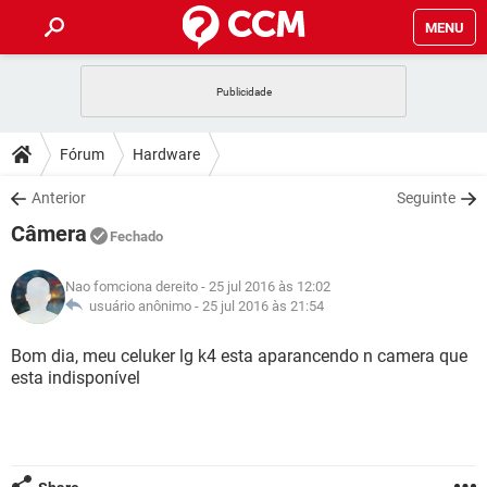
MENU
INÍCIO
JOGOS
WHATSAPP
DICAS
Fórum
Hardware
CELULAR
FACEBOOK
JOGOS
WHATSAPP
DOWNLOADS
Anterior
Seguinte
OUTLOOK
EXCEL
CELULAR
FACEBOOK
Câmera
INSTAGRAM
JOGOS
GMAIL
WHATSAPP
Fechado
FÓRUM
OUTLOOK
EXCEL
GUIA DE COMPRAS
CELULAR
FACEBOOK
Nao fomciona dereito
- 25 jul 2016 às 12:02
INSTAGRAM
JOGOS
GMAIL
WHATSAPP
GLOSSÁRIO
usuário anônimo -
25 jul 2016 às 21:54
OUTLOOK
EXCEL
GUIA DE COMPRAS
CELULAR
FACEBOOK
INSTAGRAM
JOGOS
GMAIL
WHATSAPP
Bom dia, meu celuker lg k4 esta aparancendo n camera que
OUTLOOK
EXCEL
esta indisponível
GUIA DE COMPRAS
CELULAR
FACEBOOK
INSTAGRAM
GMAIL
OUTLOOK
EXCEL
GUIA DE COMPRAS
INSTAGRAM
GMAIL