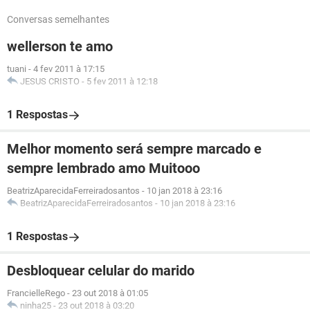
Conversas semelhantes
wellerson te amo
tuani
-
4 fev 2011 à 17:15
JESUS CRISTO
-
5 fev 2011 à 12:18
1 Respostas
Melhor momento será sempre marcado e
sempre lembrado amo Muitooo
BeatrizAparecidaFerreiradosantos
-
10 jan 2018 à 23:16
BeatrizAparecidaFerreiradosantos
-
10 jan 2018 à 23:16
1 Respostas
Desbloquear celular do marido
FrancielleRego
-
23 out 2018 à 01:05
ninha25
-
23 out 2018 à 03:20