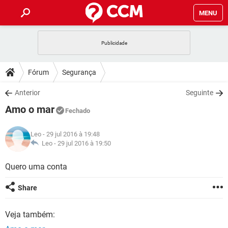
MENU
INÍCIO
JOGOS
WHATSAPP
DICAS
Fórum
Segurança
CELULAR
FACEBOOK
JOGOS
WHATSAPP
DOWNLOADS
Anterior
Seguinte
OUTLOOK
EXCEL
CELULAR
FACEBOOK
Amo o mar
INSTAGRAM
JOGOS
GMAIL
WHATSAPP
Fechado
FÓRUM
OUTLOOK
EXCEL
GUIA DE COMPRAS
CELULAR
FACEBOOK
Leo
- 29 jul 2016 à 19:48
INSTAGRAM
JOGOS
GMAIL
WHATSAPP
GLOSSÁRIO
Leo -
29 jul 2016 à 19:50
OUTLOOK
EXCEL
GUIA DE COMPRAS
CELULAR
FACEBOOK
INSTAGRAM
JOGOS
GMAIL
WHATSAPP
Quero uma conta
OUTLOOK
EXCEL
GUIA DE COMPRAS
CELULAR
FACEBOOK
Share
INSTAGRAM
GMAIL
OUTLOOK
EXCEL
GUIA DE COMPRAS
Veja também:
INSTAGRAM
GMAIL