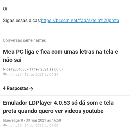
Oi
Sigas essas dicas:
https://br.ccm.net/faq/s/tela%20preta
Conversas semelhantes
Meu PC liga e fica com umas letras na tela e
não sai
Nice123_4688
-
11 fev 2021 às 00:57
ninha25
-
12 fev 2021 às 04:37
4 Respostas
Emulador LDPlayer 4.0.53 só dá som e tela
preta quando quero ver videos youtube
blueyetiger8
-
30 mar 2021 às 16:58
ninha25
-
24 abr 2022 às 06:00