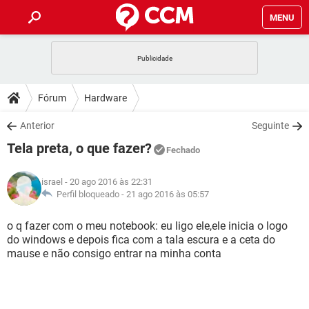
MENU
INÍCIO
JOGOS
WHATSAPP
DICAS
Fórum
Hardware
CELULAR
FACEBOOK
JOGOS
WHATSAPP
DOWNLOADS
Anterior
Seguinte
OUTLOOK
EXCEL
CELULAR
FACEBOOK
Tela preta, o que fazer?
INSTAGRAM
JOGOS
GMAIL
WHATSAPP
Fechado
FÓRUM
OUTLOOK
EXCEL
GUIA DE COMPRAS
CELULAR
FACEBOOK
israel
- 20 ago 2016 às 22:31
INSTAGRAM
JOGOS
GMAIL
WHATSAPP
GLOSSÁRIO
Perfil bloqueado -
21 ago 2016 às 05:57
OUTLOOK
EXCEL
GUIA DE COMPRAS
CELULAR
FACEBOOK
INSTAGRAM
JOGOS
GMAIL
WHATSAPP
o q fazer com o meu notebook: eu ligo ele,ele inicia o logo
OUTLOOK
EXCEL
do windows e depois fica com a tala escura e a ceta do
GUIA DE COMPRAS
CELULAR
FACEBOOK
mause e não consigo entrar na minha conta
INSTAGRAM
GMAIL
OUTLOOK
EXCEL
GUIA DE COMPRAS
INSTAGRAM
GMAIL