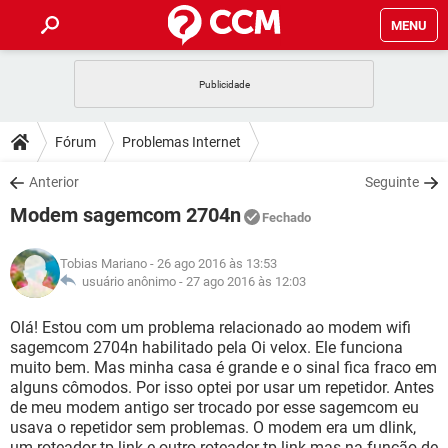
MENU
INÍCIO
JOGOS
WHATSAPP
DICAS
Fórum
Problemas Internet
CELULAR
FACEBOOK
JOGOS
WHATSAPP
DOWNLOADS
Anterior
Seguinte
OUTLOOK
EXCEL
CELULAR
FACEBOOK
Modem sagemcom 2704n
INSTAGRAM
JOGOS
GMAIL
WHATSAPP
Fechado
FÓRUM
OUTLOOK
EXCEL
GUIA DE COMPRAS
CELULAR
FACEBOOK
Tobias Mariano
- 26 ago 2016 às 13:53
INSTAGRAM
JOGOS
GMAIL
WHATSAPP
GLOSSÁRIO
usuário anônimo -
27 ago 2016 às 12:03
OUTLOOK
EXCEL
GUIA DE COMPRAS
CELULAR
FACEBOOK
INSTAGRAM
JOGOS
GMAIL
WHATSAPP
Olá! Estou com um problema relacionado ao modem wifi
OUTLOOK
EXCEL
sagemcom 2704n habilitado pela Oi velox. Ele funciona
GUIA DE COMPRAS
CELULAR
FACEBOOK
muito bem. Mas minha casa é grande e o sinal fica fraco em
INSTAGRAM
GMAIL
alguns cômodos. Por isso optei por usar um repetidor. Antes
OUTLOOK
EXCEL
GUIA DE COMPRAS
de meu modem antigo ser trocado por esse sagemcom eu
INSTAGRAM
GMAIL
usava o repetidor sem problemas. O modem era um dlink,
um roteador tp link e outro roteador tp link mas na função de