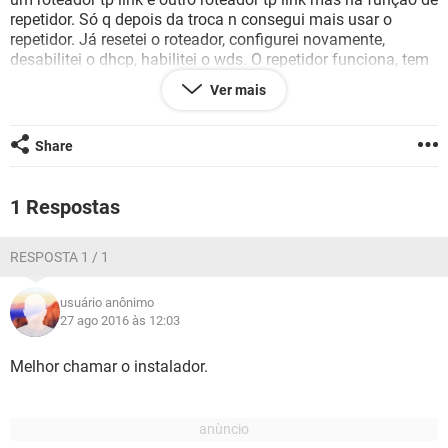
GUIA DE COMPRAS
repetidor. Só q depois da troca n consegui mais usar o
repetidor. Já resetei o roteador, configurei novamente,
desabilitei o dhcp, habilitei o wds. O repetidor funciona, tem
sinal, conecta mas n tenho Internet. Alguém sabe dizer se
Ver mais
esse modem sagemcom tem alguma espécie de bloqueio
para repetidores? Tipo pra não poder expandir o sinal para
vizinhos ou algo do tipo?
Share
1 Respostas
RESPOSTA 1 / 1
usuário anônimo
27 ago 2016 às 12:03
Melhor chamar o instalador.