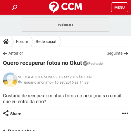
MENU
INÍCIO
JOGOS
WHATSAPP
DICAS
Fórum
Rede social
CELULAR
FACEBOOK
JOGOS
WHATSAPP
DOWNLOADS
Anterior
Seguinte
OUTLOOK
EXCEL
CELULAR
FACEBOOK
Quero recuperar fotos no Okut
INSTAGRAM
JOGOS
GMAIL
WHATSAPP
Fechado
FÓRUM
OUTLOOK
EXCEL
GUIA DE COMPRAS
CELULAR
FACEBOOK
NILCEA AREDA NUNES
- 16 set 2016 às 10:41
INSTAGRAM
JOGOS
GMAIL
WHATSAPP
GLOSSÁRIO
usuário anônimo -
16 set 2016 às 14:38
OUTLOOK
EXCEL
GUIA DE COMPRAS
CELULAR
FACEBOOK
INSTAGRAM
JOGOS
GMAIL
WHATSAPP
Gostaria de recuperar minhas fotos do orkut,mais o email
OUTLOOK
EXCEL
que eu entro da erro?
GUIA DE COMPRAS
CELULAR
FACEBOOK
INSTAGRAM
GMAIL
OUTLOOK
EXCEL
Share
GUIA DE COMPRAS
INSTAGRAM
GMAIL