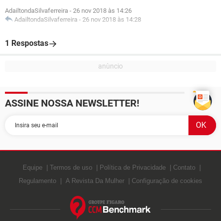
AdailtondaSilvaferreira
-
26 nov 2018 às 14:26
AdailtondaSilvaferreira
-
26 nov 2018 às 14:28
1 Respostas
ASSINE NOSSA NEWSLETTER!
Equipe
Termos de uso
Política de Privacidade
Contato
Regulamento
A Revista Da Mulher
Configuração de cookies