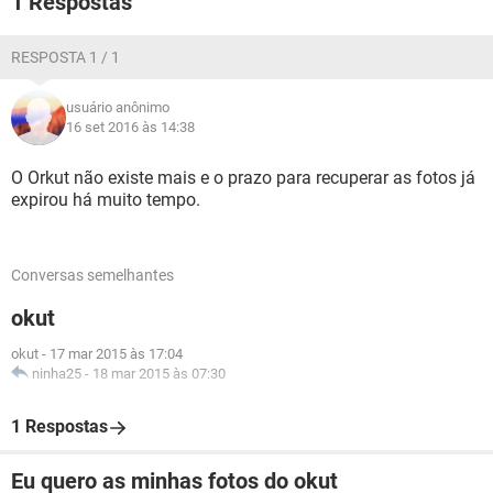
1 Respostas
GUIA DE COMPRAS
RESPOSTA 1 / 1
usuário anônimo
16 set 2016 às 14:38
O Orkut não existe mais e o prazo para recuperar as fotos já
expirou há muito tempo.
Conversas semelhantes
okut
okut
-
17 mar 2015 às 17:04
ninha25
-
18 mar 2015 às 07:30
1 Respostas
Eu quero as minhas fotos do okut