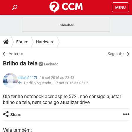
MENU
INÍCIO
JOGOS
WHATSAPP
DICAS
Fórum
Hardware
CELULAR
FACEBOOK
JOGOS
WHATSAPP
DOWNLOADS
Anterior
Seguinte
OUTLOOK
EXCEL
CELULAR
FACEBOOK
Brilho da tela
INSTAGRAM
JOGOS
GMAIL
WHATSAPP
Fechado
FÓRUM
OUTLOOK
EXCEL
GUIA DE COMPRAS
CELULAR
FACEBOOK
leticia1117l
- 16 set 2016 às 23:43
INSTAGRAM
JOGOS
GMAIL
WHATSAPP
GLOSSÁRIO
Perfil bloqueado -
17 set 2016 às 06:06
OUTLOOK
EXCEL
GUIA DE COMPRAS
CELULAR
FACEBOOK
INSTAGRAM
JOGOS
GMAIL
WHATSAPP
Olá tenho notebook acer aspire 572 , nao consigo ajustar
OUTLOOK
EXCEL
brilho da tela, nem consigo atualizar drive
GUIA DE COMPRAS
CELULAR
FACEBOOK
INSTAGRAM
GMAIL
OUTLOOK
EXCEL
Share
GUIA DE COMPRAS
INSTAGRAM
GMAIL
Veja também: