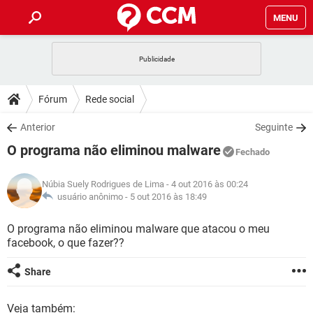
MENU
INÍCIO
JOGOS
WHATSAPP
DICAS
Fórum
Rede social
CELULAR
FACEBOOK
JOGOS
WHATSAPP
DOWNLOADS
Anterior
Seguinte
OUTLOOK
EXCEL
CELULAR
FACEBOOK
O programa não eliminou malware
INSTAGRAM
JOGOS
GMAIL
WHATSAPP
Fechado
FÓRUM
OUTLOOK
EXCEL
GUIA DE COMPRAS
CELULAR
FACEBOOK
Núbia Suely Rodrigues de Lima
- 4 out 2016 às 00:24
INSTAGRAM
JOGOS
GMAIL
WHATSAPP
GLOSSÁRIO
usuário anônimo -
5 out 2016 às 18:49
OUTLOOK
EXCEL
GUIA DE COMPRAS
CELULAR
FACEBOOK
INSTAGRAM
JOGOS
GMAIL
WHATSAPP
O programa não eliminou malware que atacou o meu
OUTLOOK
EXCEL
facebook, o que fazer??
GUIA DE COMPRAS
CELULAR
FACEBOOK
INSTAGRAM
GMAIL
OUTLOOK
EXCEL
Share
GUIA DE COMPRAS
INSTAGRAM
GMAIL
Veja também: