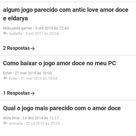
algum jogo parecido com antic love amor doce
e eldarya
Mduuarda gamer
-
9 out 2016 às 22:43
isabella
-
4 set 2017 às 20:24
2 Respostas
Como baixar o jogo amor doce no meu PC
Ester
-
21 mar 2015 às 18:03
Ester
-
21 mar 2015 às 18:04
1 Respostas
Qual o jogo mais parecido com o amor doce
aline lima
-
14 dez 2014 às 11:17
amoada
-
22 jul 2017 às 23:25