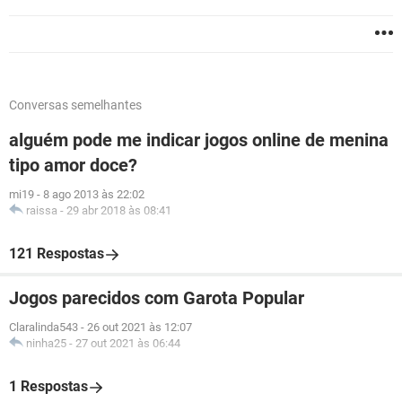
Conversas semelhantes
alguém pode me indicar jogos online de menina
tipo amor doce?
mi19
-
8 ago 2013 às 22:02
raissa
-
29 abr 2018 às 08:41
121 Respostas
Jogos parecidos com Garota Popular
Claralinda543
-
26 out 2021 às 12:07
ninha25
-
27 out 2021 às 06:44
1 Respostas