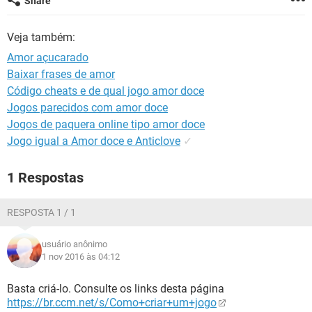
Share
GUIA DE COMPRAS
Veja também:
Amor açucarado
Baixar frases de amor
Código cheats e de qual jogo amor doce
Jogos parecidos com amor doce
Jogos de paquera online tipo amor doce
Jogo igual a Amor doce e Anticlove
✓
1 Respostas
RESPOSTA 1 / 1
usuário anônimo
1 nov 2016 às 04:12
Basta criá-lo. Consulte os links desta página
https://br.ccm.net/s/Como+criar+um+jogo