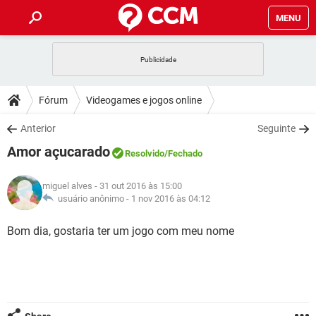
MENU
INÍCIO
JOGOS
WHATSAPP
DICAS
Fórum
Videogames e jogos online
CELULAR
FACEBOOK
JOGOS
WHATSAPP
DOWNLOADS
Anterior
Seguinte
OUTLOOK
EXCEL
CELULAR
FACEBOOK
Amor açucarado
INSTAGRAM
JOGOS
GMAIL
WHATSAPP
Resolvido
/Fechado
FÓRUM
OUTLOOK
EXCEL
GUIA DE COMPRAS
CELULAR
FACEBOOK
miguel alves
- 31 out 2016 às 15:00
INSTAGRAM
JOGOS
GMAIL
WHATSAPP
GLOSSÁRIO
usuário anônimo -
1 nov 2016 às 04:12
OUTLOOK
EXCEL
GUIA DE COMPRAS
CELULAR
FACEBOOK
INSTAGRAM
JOGOS
GMAIL
WHATSAPP
Bom dia, gostaria ter um jogo com meu nome
OUTLOOK
EXCEL
GUIA DE COMPRAS
CELULAR
FACEBOOK
INSTAGRAM
GMAIL
OUTLOOK
EXCEL
GUIA DE COMPRAS
INSTAGRAM
GMAIL