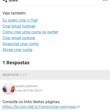
Share
GUIA DE COMPRAS
Veja também:
Eu quero criar o fnaf
Criar email hotmail
Como criar uma conta no twitter
Criar email outlook
Snapchat criar conta
Skype criar conta
1 Respostas
RESPOSTA 1 / 1
usuário anônimo
5 nov 2016 às 03:21
Consulte os links destas páginas:
https://br.ccm.net/s/Como+criar+um+jogo