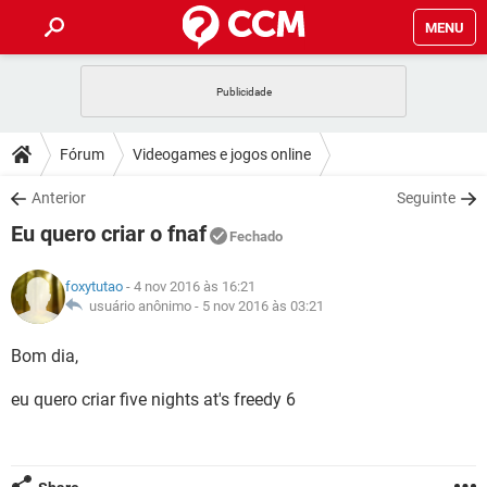
MENU
INÍCIO
JOGOS
WHATSAPP
DICAS
Fórum
Videogames e jogos online
CELULAR
FACEBOOK
JOGOS
WHATSAPP
DOWNLOADS
Anterior
Seguinte
OUTLOOK
EXCEL
CELULAR
FACEBOOK
Eu quero criar o fnaf
INSTAGRAM
JOGOS
GMAIL
WHATSAPP
Fechado
FÓRUM
OUTLOOK
EXCEL
GUIA DE COMPRAS
CELULAR
FACEBOOK
foxytutao
- 4 nov 2016 às 16:21
INSTAGRAM
JOGOS
GMAIL
WHATSAPP
GLOSSÁRIO
usuário anônimo -
5 nov 2016 às 03:21
OUTLOOK
EXCEL
GUIA DE COMPRAS
CELULAR
FACEBOOK
INSTAGRAM
JOGOS
GMAIL
WHATSAPP
Bom dia,
OUTLOOK
EXCEL
GUIA DE COMPRAS
CELULAR
FACEBOOK
eu quero criar five nights at's freedy 6
INSTAGRAM
GMAIL
OUTLOOK
EXCEL
GUIA DE COMPRAS
INSTAGRAM
GMAIL