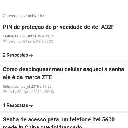
Conversas semelhantes
PIN de proteção de privacidade de itel A32F
MarioNasi
-
20 abr 2019 à 04:26
Dalzino
-
21 jul 2019 à 03:23
2 Respostas
Como desbloquear meu celular esqueci a senha
ele é da marca ZTE
Sidicleide
-
29 jul 2016 à 11:56
ninha25
-
30 jul 2016 à 06:43
1 Respostas
Senha de acesso para um telefone Itel 5600
mede in China que foi trancado