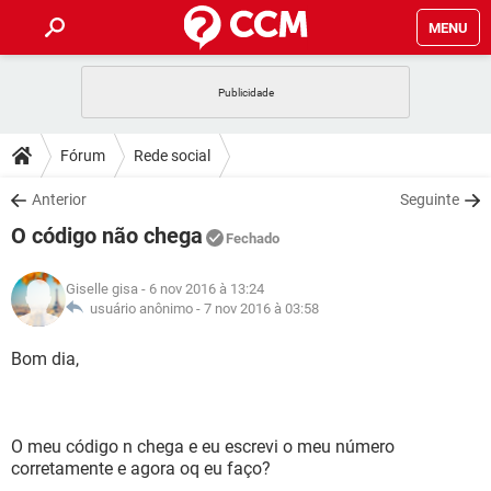
MENU
INÍCIO
JOGOS
WHATSAPP
DICAS
Fórum
Rede social
CELULAR
FACEBOOK
JOGOS
WHATSAPP
DOWNLOADS
Anterior
Seguinte
OUTLOOK
EXCEL
CELULAR
FACEBOOK
O código não chega
INSTAGRAM
JOGOS
GMAIL
WHATSAPP
Fechado
FÓRUM
OUTLOOK
EXCEL
GUIA DE COMPRAS
CELULAR
FACEBOOK
Giselle gisa
- 6 nov 2016 à 13:24
INSTAGRAM
JOGOS
GMAIL
WHATSAPP
GLOSSÁRIO
usuário anônimo -
7 nov 2016 à 03:58
OUTLOOK
EXCEL
GUIA DE COMPRAS
CELULAR
FACEBOOK
INSTAGRAM
JOGOS
GMAIL
WHATSAPP
Bom dia,
OUTLOOK
EXCEL
GUIA DE COMPRAS
CELULAR
FACEBOOK
INSTAGRAM
GMAIL
OUTLOOK
EXCEL
GUIA DE COMPRAS
O meu código n chega e eu escrevi o meu número
INSTAGRAM
GMAIL
corretamente e agora oq eu faço?