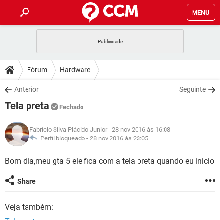
MENU
INÍCIO
JOGOS
WHATSAPP
DICAS
Fórum
Hardware
CELULAR
FACEBOOK
JOGOS
WHATSAPP
DOWNLOADS
Anterior
Seguinte
OUTLOOK
EXCEL
CELULAR
FACEBOOK
Tela preta
INSTAGRAM
JOGOS
GMAIL
WHATSAPP
Fechado
FÓRUM
OUTLOOK
EXCEL
GUIA DE COMPRAS
CELULAR
FACEBOOK
Fabrício Silva Plácido Junior
- 28 nov 2016 às 16:08
INSTAGRAM
JOGOS
GMAIL
WHATSAPP
GLOSSÁRIO
Perfil bloqueado -
28 nov 2016 às 23:05
OUTLOOK
EXCEL
GUIA DE COMPRAS
CELULAR
FACEBOOK
INSTAGRAM
JOGOS
GMAIL
WHATSAPP
Bom dia,meu gta 5 ele fica com a tela preta quando eu inicio
OUTLOOK
EXCEL
GUIA DE COMPRAS
CELULAR
FACEBOOK
Share
INSTAGRAM
GMAIL
OUTLOOK
EXCEL
GUIA DE COMPRAS
Veja também:
INSTAGRAM
GMAIL