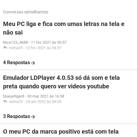
Conversas semelhantes
Meu PC liga e fica com umas letras na tela e
não sai
Nice123_4688
-
11 fev 2021 às 00:57
ninha25
-
12 fev 2021 às 04:37
4 Respostas
Emulador LDPlayer 4.0.53 só dá som e tela
preta quando quero ver videos youtube
blueyetiger8
-
30 mar 2021 às 16:58
ninha25
-
24 abr 2022 às 06:00
3 Respostas
O meu PC da marca positivo está com tela