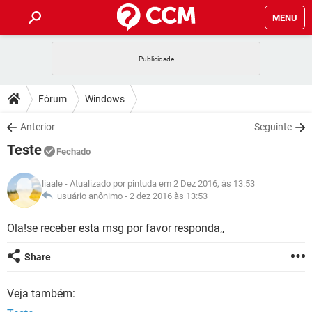
MENU
INÍCIO
JOGOS
WHATSAPP
DICAS
Fórum
Windows
CELULAR
FACEBOOK
JOGOS
WHATSAPP
DOWNLOADS
Anterior
Seguinte
OUTLOOK
EXCEL
CELULAR
FACEBOOK
Teste
INSTAGRAM
JOGOS
GMAIL
WHATSAPP
Fechado
FÓRUM
OUTLOOK
EXCEL
GUIA DE COMPRAS
CELULAR
FACEBOOK
liaale
- Atualizado por pintuda em 2 Dez 2016, às 13:53
INSTAGRAM
JOGOS
GMAIL
WHATSAPP
GLOSSÁRIO
usuário anônimo -
2 dez 2016 às 13:53
OUTLOOK
EXCEL
GUIA DE COMPRAS
CELULAR
FACEBOOK
INSTAGRAM
JOGOS
GMAIL
WHATSAPP
Ola!se receber esta msg por favor responda,,
OUTLOOK
EXCEL
GUIA DE COMPRAS
CELULAR
FACEBOOK
Share
INSTAGRAM
GMAIL
OUTLOOK
EXCEL
GUIA DE COMPRAS
Veja também:
INSTAGRAM
GMAIL