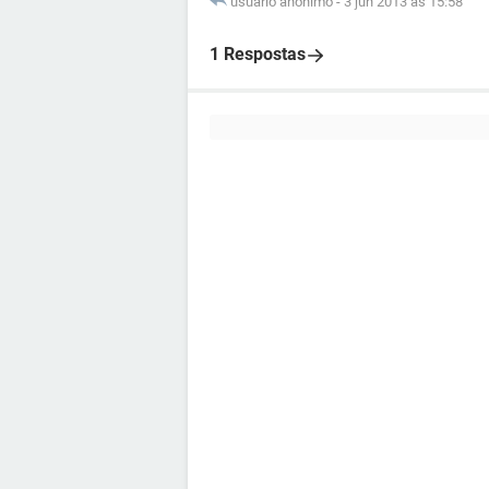
usuário anônimo
-
3 jun 2013 às 15:58
1 Respostas