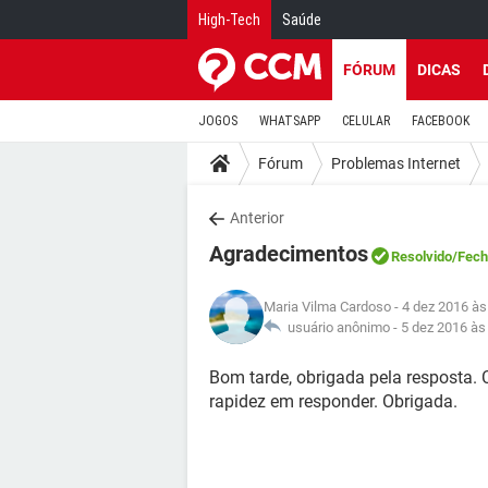
High-Tech
Saúde
FÓRUM
DICAS
JOGOS
WHATSAPP
CELULAR
FACEBOOK
Fórum
Problemas Internet
Anterior
Agradecimentos
Resolvido
/Fec
Maria Vilma Cardoso
- 4 dez 2016 às
usuário anônimo -
5 dez 2016 às
Bom tarde, obrigada pela resposta. 
rapidez em responder. Obrigada.