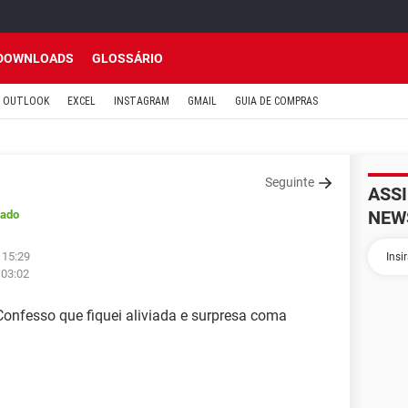
DOWNLOADS
GLOSSÁRIO
OUTLOOK
EXCEL
INSTAGRAM
GMAIL
GUIA DE COMPRAS
Seguinte
ASS
NEW
hado
 15:29
 03:02
Confesso que fiquei aliviada e surpresa coma