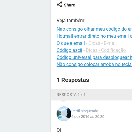
Share
Veja também:
Nao consigo olhar meu código do ema
Hotmail entrar direto no meu email 
O que e email
-
Dicas - E-mail
Código ascii
-
Dicas - Codificação
Código universal para desbloquear it
Não consigo colocar arroba no tecl
1 Respostas
RESPOSTA 1 / 1
Perfil bloqueado
6 dez 2016 às 20:20
Oi