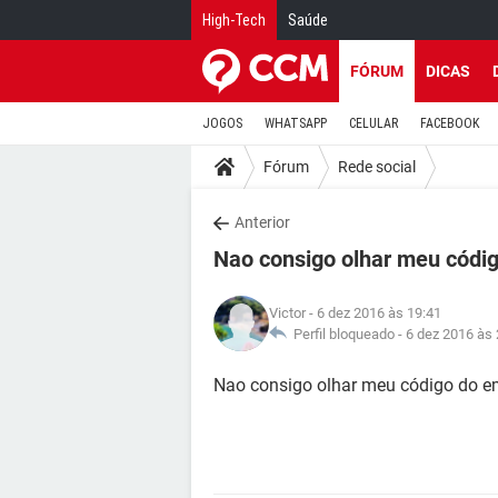
High-Tech
Saúde
FÓRUM
DICAS
JOGOS
WHATSAPP
CELULAR
FACEBOOK
Fórum
Rede social
Anterior
Nao consigo olhar meu código
Victor
- 6 dez 2016 às 19:41
Perfil bloqueado -
6 dez 2016 às 
Nao consigo olhar meu código do e