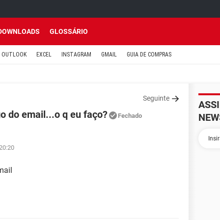
DOWNLOADS
GLOSSÁRIO
OUTLOOK
EXCEL
INSTAGRAM
GMAIL
GUIA DE COMPRAS
Seguinte
ASS
 do email...o q eu faço?
NEW
Fechado
20:20
mail