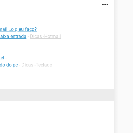
il...o q eu faço?
caixa entrada
-
Dicas -Hotmail
el
-
ado do pc
-
Dicas -Teclado