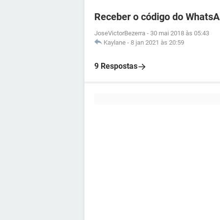
Receber o código do WhatsA
JoseVictorBezerra
-
30 mai 2018 às 05:43
Kaylane
-
8 jan 2021 às 20:59
9 Respostas