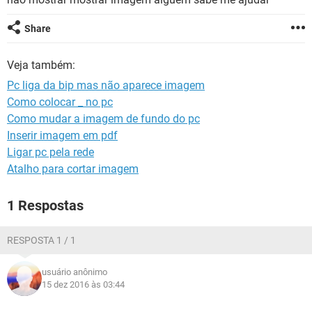
GUIA DE COMPRAS
Share
Veja também:
Pc liga da bip mas não aparece imagem
Como colocar _ no pc
Como mudar a imagem de fundo do pc
Inserir imagem em pdf
Ligar pc pela rede
Atalho para cortar imagem
1 Respostas
RESPOSTA 1 / 1
usuário anônimo
15 dez 2016 às 03:44