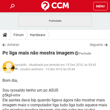
MENU
INÍCIO
JOGOS
WHATSAPP
DICAS
Fórum
Hardware
CELULAR
FACEBOOK
JOGOS
WHATSAPP
DOWNLOADS
Anterior
Seguinte
OUTLOOK
EXCEL
CELULAR
FACEBOOK
Pc liga mais não mostra imagem
INSTAGRAM
JOGOS
GMAIL
WHATSAPP
Fechado
FÓRUM
OUTLOOK
EXCEL
GUIA DE COMPRAS
CELULAR
FACEBOOK
Iyosaldo
- Atualizado por pintuda em 15 Dez 2016, às 03:43
INSTAGRAM
JOGOS
GMAIL
WHATSAPP
GLOSSÁRIO
usuário anônimo -
15 dez 2016 às 03:44
OUTLOOK
EXCEL
GUIA DE COMPRAS
CELULAR
FACEBOOK
INSTAGRAM
JOGOS
GMAIL
WHATSAPP
Bom dia,
OUTLOOK
EXCEL
GUIA DE COMPRAS
CELULAR
FACEBOOK
Sou iyosaldo tenho um pc ASUS
INSTAGRAM
GMAIL
p5kpl-vmv
OUTLOOK
EXCEL
GUIA DE COMPRAS
Ele aantes dava bip quando ligava ágora não mostrar mais
INSTAGRAM
GMAIL
imagem mais o computador liga tudo liga tudo aquece mais
não mostrar mostrar imagem alguém sabe me ajudar