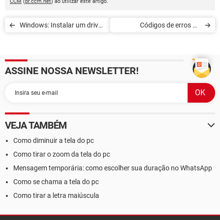
CCM
(
br.ccm.net
) ao utilizar este artigo.
Windows: Instalar um driver
Códigos de erros do
sem assinatura
Gerenciador de Dispositivos
do Windows
ASSINE NOSSA NEWSLETTER!
VEJA TAMBÉM
Como diminuir a tela do pc
Como tirar o zoom da tela do pc
Mensagem temporária: como escolher sua duração no WhatsApp
Como se chama a tela do pc
Como tirar a letra maiúscula