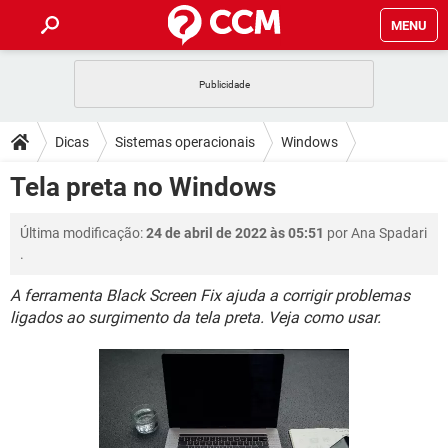
MENU
INÍCIO
JOGOS
WHATSAPP
DICAS
Dicas
Sistemas operacionais
Windows
CELULAR
FACEBOOK
JOGOS
WHATSAPP
DOWNLOADS
Tela preta no Windows
OUTLOOK
EXCEL
CELULAR
FACEBOOK
INSTAGRAM
JOGOS
GMAIL
WHATSAPP
FÓRUM
Última modificação:
24 de abril de 2022 às 05:51
por
Ana Spadari
OUTLOOK
EXCEL
GUIA DE COMPRAS
CELULAR
FACEBOOK
.
INSTAGRAM
JOGOS
GMAIL
WHATSAPP
GLOSSÁRIO
OUTLOOK
EXCEL
A ferramenta Black Screen Fix ajuda a corrigir problemas
GUIA DE COMPRAS
CELULAR
FACEBOOK
ligados ao surgimento da tela preta. Veja como usar.
INSTAGRAM
JOGOS
GMAIL
WHATSAPP
OUTLOOK
EXCEL
GUIA DE COMPRAS
CELULAR
FACEBOOK
INSTAGRAM
GMAIL
OUTLOOK
EXCEL
GUIA DE COMPRAS
INSTAGRAM
GMAIL