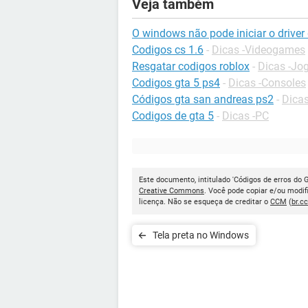
Veja também
O windows não pode iniciar o driver 
Codigos cs 1.6
-
Dicas -Videogames
Resgatar codigos roblox
-
Dicas -Jo
Codigos gta 5 ps4
-
Dicas -Consoles
Códigos gta san andreas ps2
-
Dicas
Codigos de gta 5
-
Dicas -PC
Este documento, intitulado 'Códigos de erros do 
Creative Commons
. Você pode copiar e/ou modif
licença. Não se esqueça de creditar o
CCM
(
br.c
Tela preta no Windows