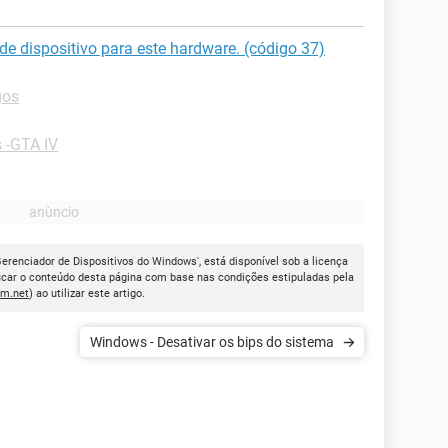
de dispositivo para este hardware. (código 37)
gos
 -GTA IV
Gerenciador de Dispositivos do Windows', está disponível sob a licença
icar o conteúdo desta página com base nas condições estipuladas pela
cm.net
) ao utilizar este artigo.
Windows - Desativar os bips do sistema