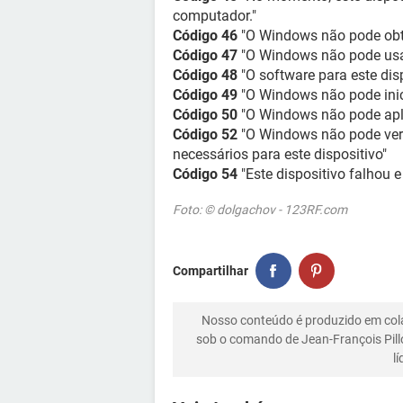
computador."
Código 46
"O Windows não pode obte
Código 47
"O Windows não pode usar
Código 48
"O software para este disp
Código 49
"O Windows não pode inici
Código 50
"O Windows não pode aplic
Código 52
"O Windows não pode verifi
necessários para este dispositivo"
Código 54
"Este dispositivo falhou 
Foto: © dolgachov - 123RF.com
Compartilhar
Nosso conteúdo é produzido em co
sob o comando de Jean-François Pill
l