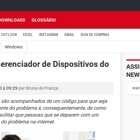
DOWNLOADS
GLOSSÁRIO
OUTLOOK
EXCEL
INSTAGRAM
GMAIL
GUIA DE COMPRAS
Windows
erenciador de Dispositivos do
ASS
NEW
0 à 09:29
par
Bruna de França
.
s são acompanhados de um código para que seja
 fonte do problema e, consequentemente, de como
facilitar que pessoas que se deparem com um
do problema na internet.