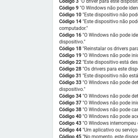
Código 3
"O driver para este disposi
Código 9
"O Windows não pode identi
Código 10
"Este dispositivo não pode 
Código 14
"Este dispositivo não pod
computador."
Código 16
"O Windows não pode ident
dispositivo."
Código 18
"Reinstalar os drivers para
Código 19
"O Windows não pode inici
Código 22
"Este dispositivo está des
Código 28
"Os drivers para este disp
Código 31
"Este dispositivo não est
Código 33
"O Windows não pode dete
dispositivo."
Código 34
"O Windows não pode deter
Código 37
"O Windows não pode inicia
Código 38
"O Windows não pode carre
Código 40
"O Windows não pode aces
Código 43
"O Windows interrompeu es
Código 44
"Um aplicativo ou serviço 
Código 45
"No momento, este dispos