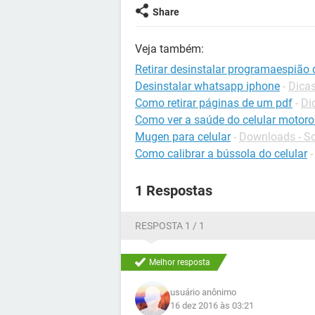
Share
Veja também:
Retirar desinstalar programaespião 
Desinstalar whatsapp iphone
-
Dica
Como retirar páginas de um pdf
-
Di
Como ver a saúde do celular motoro
Mugen para celular
-
Downloads - So
Como calibrar a bússola do celular
1 Respostas
RESPOSTA 1 / 1
Melhor resposta
usuário anônimo
16 dez 2016 às 03:21