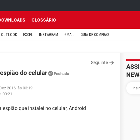
DOWNLOADS
GLOSSÁRIO
OUTLOOK
EXCEL
INSTAGRAM
GMAIL
GUIA DE COMPRAS
Seguinte
ASS
espião do celular
NEW
Fechado
 Dez 2016, às 03:19
s 03:21
espião que instalei no celular, Android