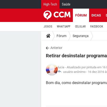
High-Tech
Saúde
FÓRUM
DICAS
JOGOS
WHATSAPP
CELULAR
FACEBOOK
Fórum
Segurança
Anterior
Retirar desinstalar programa
lucia
- Atualizado por pintuda em 16
usuário anônimo -
16 dez 2016 à
Bom dia, como desinstalar programa 