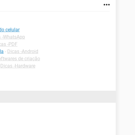
do celular
s -WhatsApp
cas -PDF
la
-
Dicas -Android
ftwares de criação
-
Dicas -Hardware