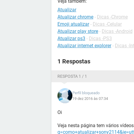
Veja também:
Atualizar
Atualizar chrome
-
Dicas -Chrome
Emoji atualizar
-
Dicas -Celular
Atualizar play store
-
Dicas -Android
Atualizar ps3
-
Dicas -PS3
Atualizar internet explorer
-
Dicas -In
1 Respostas
RESPOSTA 1 / 1
Perfil bloqueado
19 dez 2016 às 07:34
Oi
Veja nesta página tem vários vídeos 
q=como+atualizar+sony2114&ie=utf-