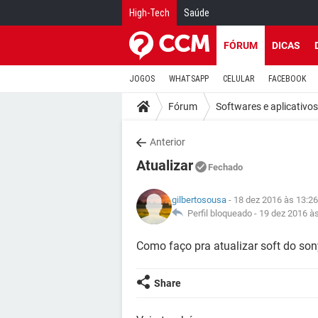
High-Tech
Saúde
FÓRUM
DICAS
JOGOS
WHATSAPP
CELULAR
FACEBOOK
Fórum
Softwares e aplicativos
Anterior
Atualizar
Fechado
gilbertosousa
- 18 dez 2016 às 13:26
Perfil bloqueado -
19 dez 2016 à
Como faço pra atualizar soft do so
Share