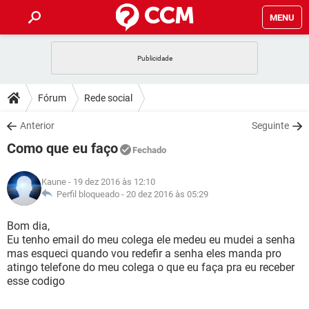
MENU
INÍCIO
JOGOS
WHATSAPP
DICAS
Fórum
Rede social
CELULAR
FACEBOOK
JOGOS
WHATSAPP
DOWNLOADS
Anterior
Seguinte
OUTLOOK
EXCEL
CELULAR
FACEBOOK
Como que eu faço
INSTAGRAM
JOGOS
GMAIL
WHATSAPP
Fechado
FÓRUM
OUTLOOK
EXCEL
GUIA DE COMPRAS
CELULAR
FACEBOOK
Kaune
- 19 dez 2016 às 12:10
INSTAGRAM
JOGOS
GMAIL
WHATSAPP
GLOSSÁRIO
Perfil bloqueado -
20 dez 2016 às 05:29
OUTLOOK
EXCEL
GUIA DE COMPRAS
CELULAR
FACEBOOK
INSTAGRAM
JOGOS
GMAIL
WHATSAPP
Bom dia,
OUTLOOK
EXCEL
Eu tenho email do meu colega ele medeu eu mudei a senha
GUIA DE COMPRAS
CELULAR
FACEBOOK
mas esqueci quando vou redefir a senha eles manda pro
INSTAGRAM
GMAIL
atingo telefone do meu colega o que eu faça pra eu receber
OUTLOOK
EXCEL
GUIA DE COMPRAS
esse codigo
INSTAGRAM
GMAIL