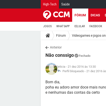
High-Tech
Saúde
FÓRUM
DICAS
JOGOS
WHATSAPP
CELULAR
FACEBOOK
Fórum
Videogames e jogos on
Anterior
Não conssigo
Fechado
leticia
- 21 dez 2016 às 13:30
Perfil bloqueado -
21 dez 2016 à
Bom dia,
poha eu adoro amor doce mais nunca
e nenhumas das contas da certo