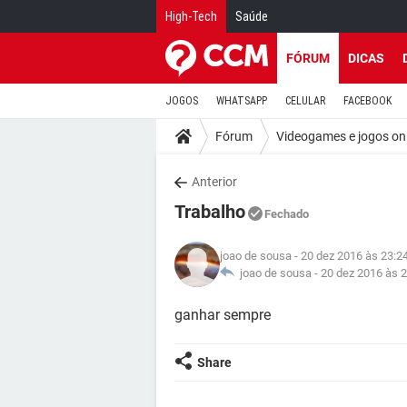
High-Tech
Saúde
FÓRUM
DICAS
JOGOS
WHATSAPP
CELULAR
FACEBOOK
Fórum
Videogames e jogos on
Anterior
Trabalho
Fechado
joao de sousa
- 20 dez 2016 às 23:2
joao de sousa -
20 dez 2016 às 
ganhar sempre
Share