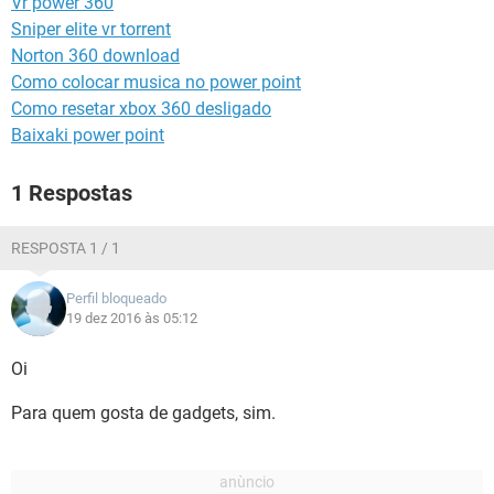
Vr power 360
GUIA DE COMPRAS
Sniper elite vr torrent
Norton 360 download
Como colocar musica no power point
Como resetar xbox 360 desligado
Baixaki power point
1 Respostas
RESPOSTA 1 / 1
Perfil bloqueado
19 dez 2016 às 05:12
Oi
Para quem gosta de gadgets, sim.