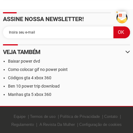
ASSINE NOSSA NEWSLETTER!
VEJA TAMBÉM
Baixar power dvd
Como colocar gif no power point
Códigos gta 4 xbox 360
Ben 10 power trip download
Manhas gta 5 xbox 360
Equipe
Termos de uso
Política de Privacidade
Contato
Regulamento
A Revista Da Mulher
Configuração de cookies