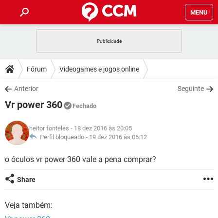
MENU
INÍCIO
JOGOS
WHATSAPP
DICAS
Fórum
Videogames e jogos online
CELULAR
FACEBOOK
JOGOS
WHATSAPP
DOWNLOADS
Anterior
Seguinte
OUTLOOK
EXCEL
CELULAR
FACEBOOK
Vr power 360
INSTAGRAM
JOGOS
GMAIL
WHATSAPP
Fechado
FÓRUM
OUTLOOK
EXCEL
GUIA DE COMPRAS
CELULAR
FACEBOOK
heitor fonteles
- 18 dez 2016 às 20:05
INSTAGRAM
JOGOS
GMAIL
WHATSAPP
GLOSSÁRIO
Perfil bloqueado -
19 dez 2016 às 05:12
OUTLOOK
EXCEL
GUIA DE COMPRAS
CELULAR
FACEBOOK
INSTAGRAM
JOGOS
GMAIL
WHATSAPP
o óculos vr power 360 vale a pena comprar?
OUTLOOK
EXCEL
GUIA DE COMPRAS
CELULAR
FACEBOOK
Share
INSTAGRAM
GMAIL
OUTLOOK
EXCEL
GUIA DE COMPRAS
Veja também:
INSTAGRAM
GMAIL