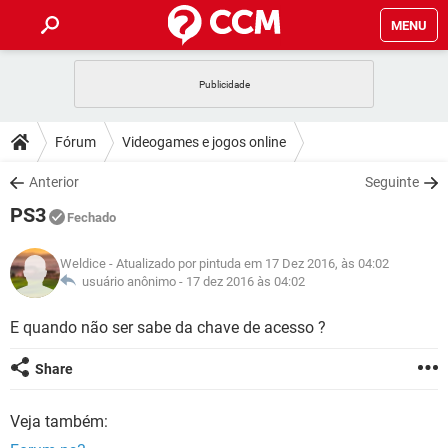
MENU
INÍCIO
JOGOS
WHATSAPP
DICAS
Fórum
Videogames e jogos online
CELULAR
FACEBOOK
JOGOS
WHATSAPP
DOWNLOADS
Anterior
Seguinte
OUTLOOK
EXCEL
CELULAR
FACEBOOK
PS3
INSTAGRAM
JOGOS
GMAIL
WHATSAPP
Fechado
FÓRUM
OUTLOOK
EXCEL
GUIA DE COMPRAS
CELULAR
FACEBOOK
Weldice
- Atualizado por pintuda em 17 Dez 2016, às 04:02
INSTAGRAM
JOGOS
GMAIL
WHATSAPP
GLOSSÁRIO
usuário anônimo -
17 dez 2016 às 04:02
OUTLOOK
EXCEL
GUIA DE COMPRAS
CELULAR
FACEBOOK
INSTAGRAM
JOGOS
GMAIL
WHATSAPP
E quando não ser sabe da chave de acesso ?
OUTLOOK
EXCEL
GUIA DE COMPRAS
CELULAR
FACEBOOK
Share
INSTAGRAM
GMAIL
OUTLOOK
EXCEL
GUIA DE COMPRAS
Veja também:
INSTAGRAM
GMAIL