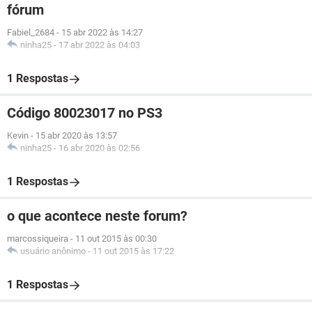
fórum
Fabiel_2684
-
15 abr 2022 às 14:27
ninha25
-
17 abr 2022 às 04:03
1 Respostas
Código 80023017 no PS3
Kevin
-
15 abr 2020 às 13:57
ninha25
-
16 abr 2020 às 02:56
1 Respostas
o que acontece neste forum?
marcossiqueira
-
11 out 2015 às 00:30
usuário anônimo
-
11 out 2015 às 17:22
1 Respostas