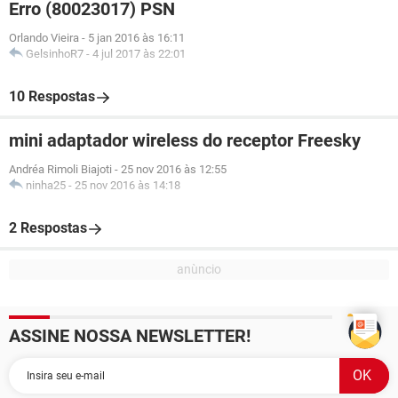
Erro (80023017) PSN
Orlando Vieira
-
5 jan 2016 às 16:11
GelsinhoR7
-
4 jul 2017 às 22:01
10 Respostas
mini adaptador wireless do receptor Freesky
Andréa Rimoli Biajoti
-
25 nov 2016 às 12:55
ninha25
-
25 nov 2016 às 14:18
2 Respostas
ASSINE NOSSA NEWSLETTER!