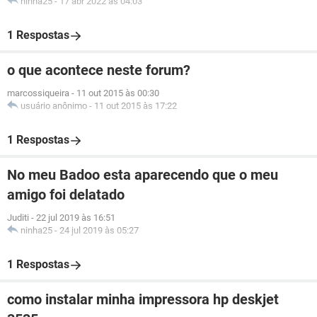
ninha25
-
17 abr 2022 às 04:03
1 Respostas
o que acontece neste forum?
marcossiqueira
-
11 out 2015 às 00:30
usuário anônimo
-
11 out 2015 às 17:22
1 Respostas
No meu Badoo esta aparecendo que o meu
amigo foi delatado
Juditi
-
22 jul 2019 às 16:51
ninha25
-
24 jul 2019 às 05:27
1 Respostas
como instalar minha impressora hp deskjet