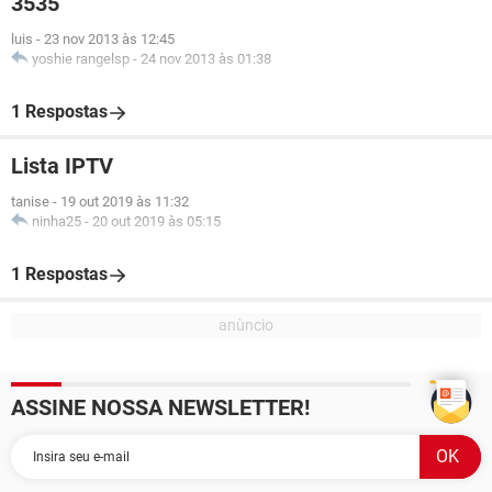
3535
luis
-
23 nov 2013 às 12:45
yoshie rangelsp
-
24 nov 2013 às 01:38
1 Respostas
Lista IPTV
tanise
-
19 out 2019 às 11:32
ninha25
-
20 out 2019 às 05:15
1 Respostas
ASSINE NOSSA NEWSLETTER!