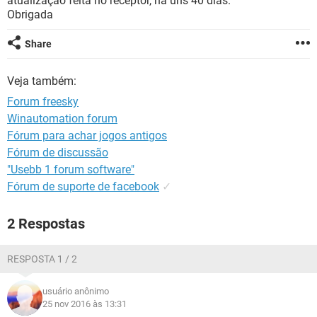
atualização feita no receptor, há uns 40 dias.
GUIA DE COMPRAS
Obrigada
Share
Veja também:
Forum freesky
Winautomation forum
Fórum para achar jogos antigos
Fórum de discussão
"Usebb 1 forum software"
Fórum de suporte de facebook
✓
2 Respostas
RESPOSTA 1 / 2
usuário anônimo
25 nov 2016 às 13:31