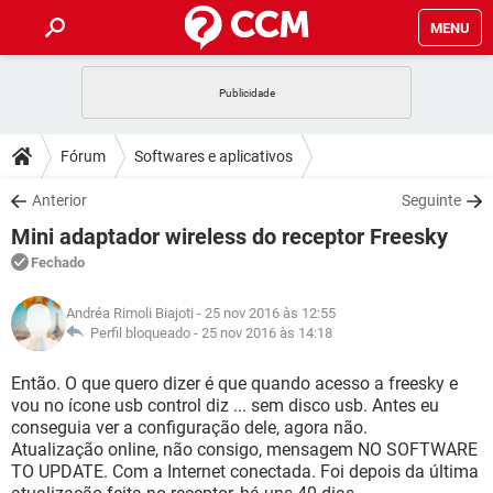
MENU
INÍCIO
JOGOS
WHATSAPP
DICAS
Fórum
Softwares e aplicativos
CELULAR
FACEBOOK
JOGOS
WHATSAPP
DOWNLOADS
Anterior
Seguinte
OUTLOOK
EXCEL
CELULAR
FACEBOOK
Mini adaptador wireless do receptor Freesky
INSTAGRAM
JOGOS
GMAIL
WHATSAPP
FÓRUM
OUTLOOK
EXCEL
Fechado
GUIA DE COMPRAS
CELULAR
FACEBOOK
INSTAGRAM
JOGOS
GMAIL
WHATSAPP
GLOSSÁRIO
OUTLOOK
Andréa Rimoli Biajoti
- 25 nov 2016 às 12:55
EXCEL
GUIA DE COMPRAS
CELULAR
FACEBOOK
Perfil bloqueado -
25 nov 2016 às 14:18
INSTAGRAM
JOGOS
GMAIL
WHATSAPP
OUTLOOK
EXCEL
Então. O que quero dizer é que quando acesso a freesky e
GUIA DE COMPRAS
CELULAR
FACEBOOK
vou no ícone usb control diz ... sem disco usb. Antes eu
INSTAGRAM
GMAIL
conseguia ver a configuração dele, agora não.
OUTLOOK
EXCEL
GUIA DE COMPRAS
Atualização online, não consigo, mensagem NO SOFTWARE
INSTAGRAM
GMAIL
TO UPDATE. Com a Internet conectada. Foi depois da última