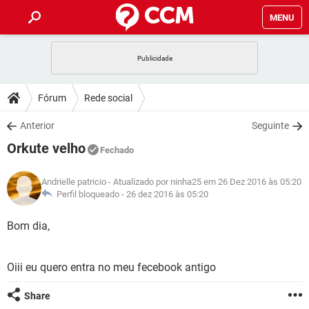
MENU
INÍCIO
JOGOS
WHATSAPP
DICAS
Fórum
Rede social
CELULAR
FACEBOOK
JOGOS
WHATSAPP
DOWNLOADS
Anterior
Seguinte
OUTLOOK
EXCEL
CELULAR
FACEBOOK
Orkute velho
INSTAGRAM
JOGOS
GMAIL
WHATSAPP
Fechado
FÓRUM
OUTLOOK
EXCEL
GUIA DE COMPRAS
CELULAR
FACEBOOK
Andrielle patricio
- Atualizado por ninha25 em 26 Dez 2016 às 05:20
INSTAGRAM
JOGOS
GMAIL
WHATSAPP
GLOSSÁRIO
Perfil bloqueado -
26 dez 2016 às 05:20
OUTLOOK
EXCEL
GUIA DE COMPRAS
CELULAR
FACEBOOK
INSTAGRAM
JOGOS
GMAIL
WHATSAPP
Bom dia,
OUTLOOK
EXCEL
GUIA DE COMPRAS
CELULAR
FACEBOOK
INSTAGRAM
GMAIL
Oiii eu quero entra no meu fecebook antigo
OUTLOOK
EXCEL
GUIA DE COMPRAS
INSTAGRAM
GMAIL
Share