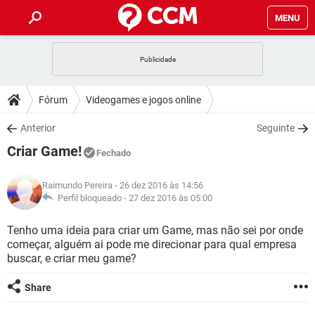
MENU
INÍCIO
JOGOS
WHATSAPP
DICAS
Fórum
Videogames e jogos online
CELULAR
FACEBOOK
JOGOS
WHATSAPP
DOWNLOADS
Anterior
Seguinte
OUTLOOK
EXCEL
CELULAR
FACEBOOK
Criar Game!
INSTAGRAM
JOGOS
GMAIL
WHATSAPP
Fechado
FÓRUM
OUTLOOK
EXCEL
GUIA DE COMPRAS
CELULAR
FACEBOOK
Raimundo Pereira
- 26 dez 2016 às 14:56
INSTAGRAM
JOGOS
GMAIL
WHATSAPP
GLOSSÁRIO
Perfil bloqueado -
27 dez 2016 às 05:00
OUTLOOK
EXCEL
GUIA DE COMPRAS
CELULAR
FACEBOOK
INSTAGRAM
JOGOS
GMAIL
WHATSAPP
Tenho uma ideia para criar um Game, mas não sei por onde
OUTLOOK
EXCEL
começar, alguém ai pode me direcionar para qual empresa
GUIA DE COMPRAS
CELULAR
FACEBOOK
buscar, e criar meu game?
INSTAGRAM
GMAIL
OUTLOOK
EXCEL
GUIA DE COMPRAS
Share
INSTAGRAM
GMAIL