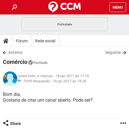
MENU
INÍCIO
JOGOS
WHATSAPP
DICAS
Fórum
Rede social
CELULAR
FACEBOOK
JOGOS
WHATSAPP
DOWNLOADS
Anterior
Seguinte
OUTLOOK
EXCEL
CELULAR
FACEBOOK
Comércio
INSTAGRAM
JOGOS
GMAIL
WHATSAPP
Fechado
FÓRUM
OUTLOOK
EXCEL
GUIA DE COMPRAS
CELULAR
FACEBOOK
Junior brito Jr marcas
- 18 jan 2017 às 17:10
INSTAGRAM
JOGOS
GMAIL
WHATSAPP
GLOSSÁRIO
Perfil bloqueado -
18 jan 2017 às 18:28
OUTLOOK
EXCEL
GUIA DE COMPRAS
CELULAR
FACEBOOK
INSTAGRAM
JOGOS
GMAIL
WHATSAPP
Bom dia,
OUTLOOK
EXCEL
Gostaria de criar um canal aberto. Pode ser?
GUIA DE COMPRAS
CELULAR
FACEBOOK
INSTAGRAM
GMAIL
OUTLOOK
EXCEL
GUIA DE COMPRAS
INSTAGRAM
GMAIL
Share