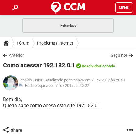
MENU
INÍCIO
JOGOS
WHATSAPP
DICAS
Fórum
Problemas Internet
CELULAR
FACEBOOK
JOGOS
WHATSAPP
DOWNLOADS
Anterior
Seguinte
OUTLOOK
EXCEL
CELULAR
FACEBOOK
Como acessar 192.182.0.1
INSTAGRAM
JOGOS
GMAIL
WHATSAPP
Resolvido
/Fechado
FÓRUM
OUTLOOK
EXCEL
GUIA DE COMPRAS
CELULAR
FACEBOOK
Ednaldo junior
- Atualizado por ninha25 em 7 Fev 2017 às 20:21
INSTAGRAM
JOGOS
GMAIL
WHATSAPP
GLOSSÁRIO
Perfil bloqueado -
7 fev 2017 às 20:22
OUTLOOK
EXCEL
GUIA DE COMPRAS
CELULAR
FACEBOOK
INSTAGRAM
JOGOS
GMAIL
WHATSAPP
Bom dia,
OUTLOOK
EXCEL
Queria sabe como acesa este site 192.182.0.1
GUIA DE COMPRAS
CELULAR
FACEBOOK
INSTAGRAM
GMAIL
OUTLOOK
EXCEL
GUIA DE COMPRAS
INSTAGRAM
GMAIL
Share