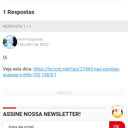
GUIA DE COMPRAS
1 Respostas
RESPOSTA 1 / 1
Perfil bloqueado
7 fev 2017 às 20:22
Oi
Veja esta dica:
https://br.ccm.net/faq/21065-nao-consigo-
acessar-o-http-192-168-0-1
ASSINE NOSSA NEWSLETTER!