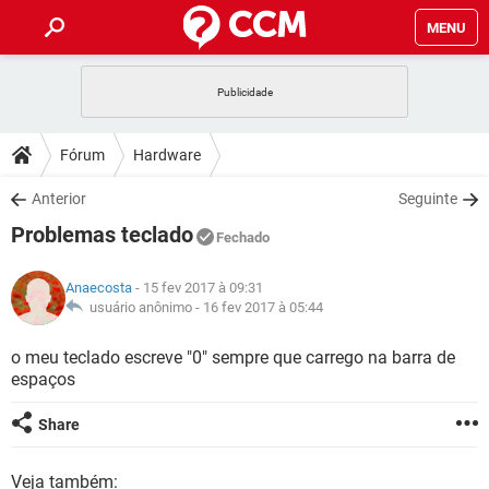
MENU
INÍCIO
JOGOS
WHATSAPP
DICAS
Fórum
Hardware
CELULAR
FACEBOOK
JOGOS
WHATSAPP
DOWNLOADS
Anterior
Seguinte
OUTLOOK
EXCEL
CELULAR
FACEBOOK
Problemas teclado
INSTAGRAM
JOGOS
GMAIL
WHATSAPP
Fechado
FÓRUM
OUTLOOK
EXCEL
GUIA DE COMPRAS
CELULAR
FACEBOOK
Anaecosta
- 15 fev 2017 à 09:31
INSTAGRAM
JOGOS
GMAIL
WHATSAPP
GLOSSÁRIO
usuário anônimo -
16 fev 2017 à 05:44
OUTLOOK
EXCEL
GUIA DE COMPRAS
CELULAR
FACEBOOK
INSTAGRAM
JOGOS
GMAIL
WHATSAPP
o meu teclado escreve "0" sempre que carrego na barra de
OUTLOOK
EXCEL
espaços
GUIA DE COMPRAS
CELULAR
FACEBOOK
INSTAGRAM
GMAIL
OUTLOOK
EXCEL
Share
GUIA DE COMPRAS
INSTAGRAM
GMAIL
Veja também: