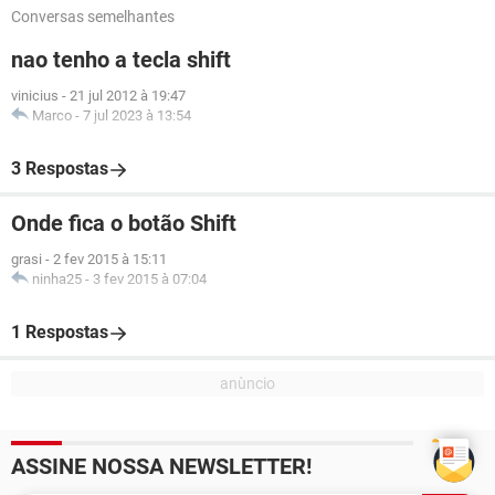
Conversas semelhantes
nao tenho a tecla shift
vinicius
-
21 jul 2012 à 19:47
Marco
-
7 jul 2023 à 13:54
3 Respostas
Onde fica o botão Shift
grasi
-
2 fev 2015 à 15:11
ninha25
-
3 fev 2015 à 07:04
1 Respostas
ASSINE NOSSA NEWSLETTER!