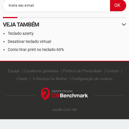
VEJA TAMBÉM
Teclado azerty
Desativar teclado virtual
Como tirar print no teclado 60%
Equipe
Conditions générales
Política de Privacidade
Contato
Charte
A Revista Da Mulher
Configuração de cookies
saude.ccm.net