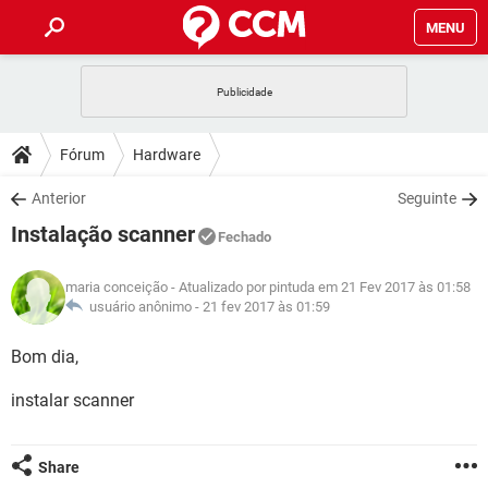
MENU
INÍCIO
JOGOS
WHATSAPP
DICAS
Fórum
Hardware
CELULAR
FACEBOOK
JOGOS
WHATSAPP
DOWNLOADS
Anterior
Seguinte
OUTLOOK
EXCEL
CELULAR
FACEBOOK
Instalação scanner
INSTAGRAM
JOGOS
GMAIL
WHATSAPP
Fechado
FÓRUM
OUTLOOK
EXCEL
GUIA DE COMPRAS
CELULAR
FACEBOOK
maria conceição
- Atualizado por pintuda em 21 Fev 2017 às 01:58
INSTAGRAM
JOGOS
GMAIL
WHATSAPP
GLOSSÁRIO
usuário anônimo -
21 fev 2017 às 01:59
OUTLOOK
EXCEL
GUIA DE COMPRAS
CELULAR
FACEBOOK
INSTAGRAM
JOGOS
GMAIL
WHATSAPP
Bom dia,
OUTLOOK
EXCEL
GUIA DE COMPRAS
CELULAR
FACEBOOK
instalar scanner
INSTAGRAM
GMAIL
OUTLOOK
EXCEL
GUIA DE COMPRAS
INSTAGRAM
GMAIL
Share