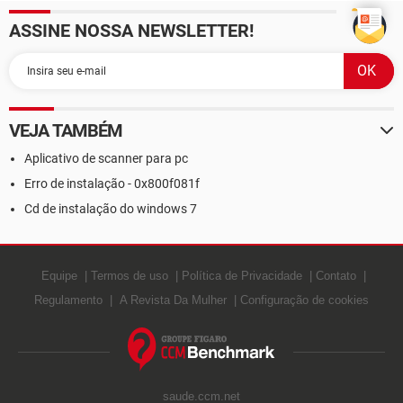
ASSINE NOSSA NEWSLETTER!
VEJA TAMBÉM
Aplicativo de scanner para pc
Erro de instalação - 0x800f081f
Cd de instalação do windows 7
Equipe
Termos de uso
Política de Privacidade
Contato
Regulamento
A Revista Da Mulher
Configuração de cookies
saude.ccm.net