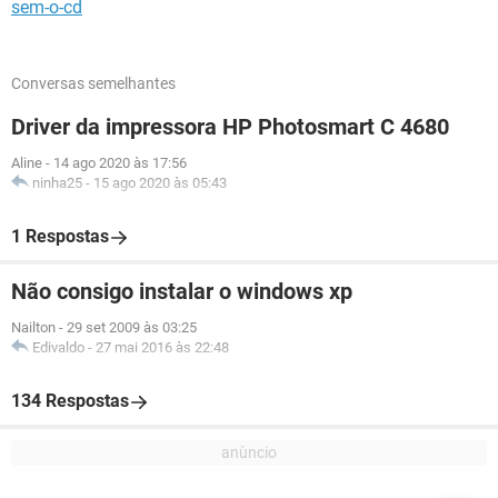
sem-o-cd
Conversas semelhantes
Driver da impressora HP Photosmart C 4680
Aline
-
14 ago 2020 às 17:56
ninha25
-
15 ago 2020 às 05:43
1 Respostas
Não consigo instalar o windows xp
Nailton
-
29 set 2009 às 03:25
Edivaldo
-
27 mai 2016 às 22:48
134 Respostas