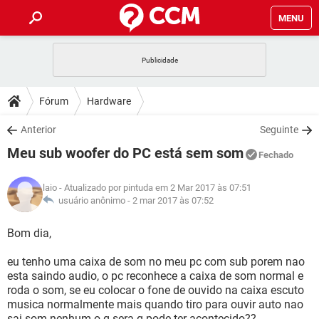
MENU
INÍCIO
JOGOS
WHATSAPP
DICAS
Fórum
Hardware
CELULAR
FACEBOOK
JOGOS
WHATSAPP
DOWNLOADS
Anterior
Seguinte
OUTLOOK
EXCEL
CELULAR
FACEBOOK
Meu sub woofer do PC está sem som
INSTAGRAM
JOGOS
GMAIL
WHATSAPP
Fechado
FÓRUM
OUTLOOK
EXCEL
GUIA DE COMPRAS
CELULAR
FACEBOOK
laio
- Atualizado por pintuda em 2 Mar 2017 às 07:51
INSTAGRAM
JOGOS
GMAIL
WHATSAPP
GLOSSÁRIO
usuário anônimo -
2 mar 2017 às 07:52
OUTLOOK
EXCEL
GUIA DE COMPRAS
CELULAR
FACEBOOK
INSTAGRAM
JOGOS
GMAIL
WHATSAPP
Bom dia,
OUTLOOK
EXCEL
GUIA DE COMPRAS
CELULAR
FACEBOOK
eu tenho uma caixa de som no meu pc com sub porem nao
INSTAGRAM
GMAIL
esta saindo audio, o pc reconhece a caixa de som normal e
OUTLOOK
EXCEL
GUIA DE COMPRAS
roda o som, se eu colocar o fone de ouvido na caixa escuto
INSTAGRAM
GMAIL
musica normalmente mais quando tiro para ouvir auto nao
sai som nenhum o q sera q pode ter acontecido??