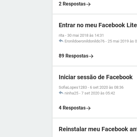
2 Respostas
Entrar no meu Facebook Lite
rita
-
30 mai 2018 às 14:31
Eronildoeronildonildo76
-
25 mai 2019 às 0
89 Respostas
Iniciar sessão de Facebook
SofiaLopes1283
-
6 set 2020 às 08:36
ninha25
-
7 set 2020 às 05:42
4 Respostas
Reinstalar meu Facebook an