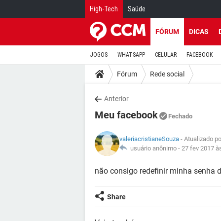
High-Tech
Saúde
FÓRUM
DICAS
JOGOS
WHATSAPP
CELULAR
FACEBOOK
Fórum
Rede social
Anterior
Meu facebook
Fechado
valeriacristianeSouza
- Atualizado p
usuário anônimo -
27 fev 2017 à
não consigo redefinir minha senha 
Share