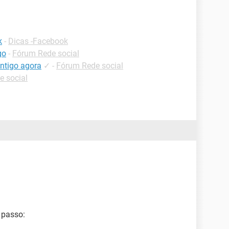
k
-
Dicas -Facebook
go
-
Fórum Rede social
ntigo agora
✓
-
Fórum Rede social
e social
 passo: