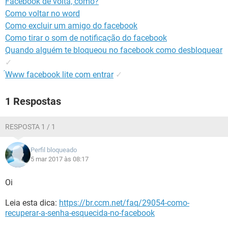
Facebook de volta, como?
GUIA DE COMPRAS
Como voltar no word
Como excluir um amigo do facebook
Como tirar o som de notificação do facebook
Quando alguém te bloqueou no facebook como desbloquear
✓
́Www facebook lite com entrar
✓
1 Respostas
RESPOSTA 1 / 1
Perfil bloqueado
5 mar 2017 às 08:17
Oi
Leia esta dica:
https://br.ccm.net/faq/29054-como-
recuperar-a-senha-esquecida-no-facebook