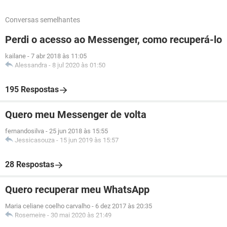
Conversas semelhantes
Perdi o acesso ao Messenger, como recuperá-lo
kailane
-
7 abr 2018 às 11:05
Alessandra
-
8 jul 2020 às 01:50
195 Respostas
Quero meu Messenger de volta
fernandosilva
-
25 jun 2018 às 15:55
Jessicasouza
-
15 jun 2019 às 15:57
28 Respostas
Quero recuperar meu WhatsApp
Maria celiane coelho carvalho
-
6 dez 2017 às 20:35
Rosemeire
-
30 mai 2020 às 21:49