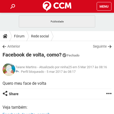
MENU
INÍCIO
JOGOS
WHATSAPP
DICAS
Fórum
Rede social
CELULAR
FACEBOOK
JOGOS
WHATSAPP
DOWNLOADS
Anterior
Seguinte
OUTLOOK
EXCEL
CELULAR
FACEBOOK
Facebook de volta, como?
INSTAGRAM
JOGOS
GMAIL
WHATSAPP
Fechado
FÓRUM
OUTLOOK
EXCEL
GUIA DE COMPRAS
CELULAR
FACEBOOK
Taiane Martins
- Atualizado por ninha25 em 5 Mar 2017 às 08:16
INSTAGRAM
JOGOS
GMAIL
WHATSAPP
GLOSSÁRIO
Perfil bloqueado -
5 mar 2017 às 08:17
OUTLOOK
EXCEL
GUIA DE COMPRAS
CELULAR
FACEBOOK
INSTAGRAM
JOGOS
GMAIL
WHATSAPP
Quero meu face de volta
OUTLOOK
EXCEL
GUIA DE COMPRAS
CELULAR
FACEBOOK
Share
INSTAGRAM
GMAIL
OUTLOOK
EXCEL
GUIA DE COMPRAS
Veja também:
INSTAGRAM
GMAIL