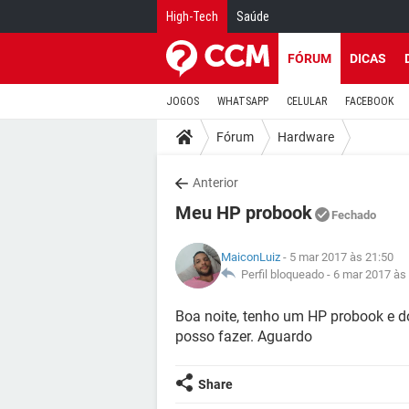
High-Tech
Saúde
FÓRUM
DICAS
JOGOS
WHATSAPP
CELULAR
FACEBOOK
Fórum
Hardware
Anterior
Meu HP probook
Fechado
MaiconLuiz
- 5 mar 2017 às 21:50
Perfil bloqueado -
6 mar 2017 às
Boa noite, tenho um HP probook e d
posso fazer. Aguardo
Share