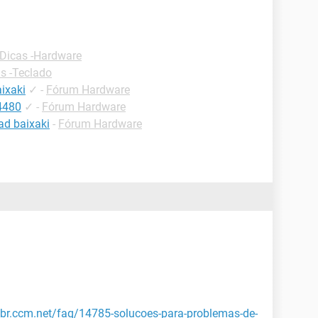
Dicas -Hardware
s -Teclado
ixaki
✓
-
Fórum Hardware
 4480
✓
-
Fórum Hardware
ad baixaki
-
Fórum Hardware
/br.ccm.net/faq/14785-solucoes-para-problemas-de-