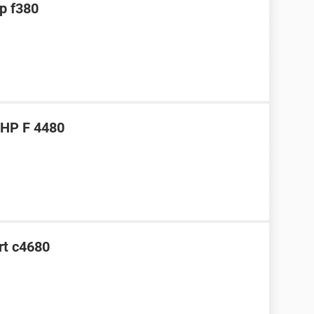
hp f380
 HP F 4480
rt c4680