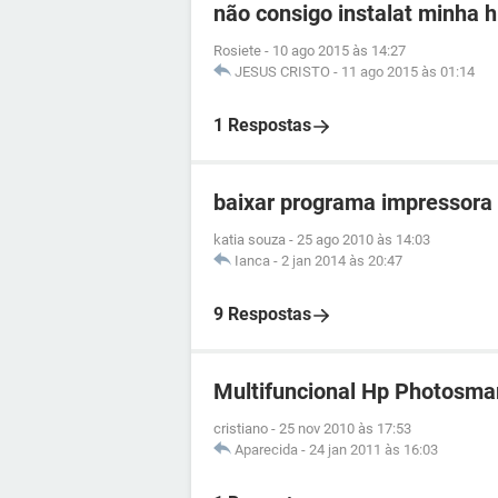
não consigo instalat minha 
Rosiete
-
10 ago 2015 às 14:27
JESUS CRISTO
-
11 ago 2015 às 01:14
1 Respostas
baixar programa impressora
katia souza
-
25 ago 2010 às 14:03
Ianca
-
2 jan 2014 às 20:47
9 Respostas
Multifuncional Hp Photosma
cristiano
-
25 nov 2010 às 17:53
Aparecida
-
24 jan 2011 às 16:03