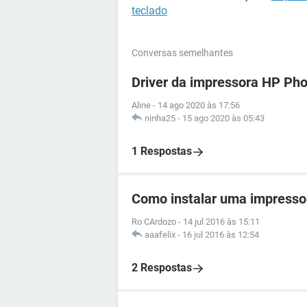
teclado
Conversas semelhantes
Driver da impressora HP Ph
Aline
-
14 ago 2020 às 17:56
ninha25
-
15 ago 2020 às 05:43
1 Respostas
Como instalar uma impresso
Ro CArdozo
-
14 jul 2016 às 15:11
aaafelix
-
16 jul 2016 às 12:54
2 Respostas