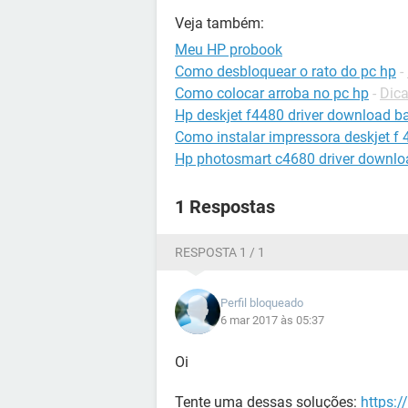
Veja também:
Meu HP probook
Como desbloquear o rato do pc hp
-
Como colocar arroba no pc hp
-
Dica
Hp deskjet f4480 driver download ba
Como instalar impressora deskjet f
Hp photosmart c4680 driver downlo
1 Respostas
RESPOSTA 1 / 1
Perfil bloqueado
6 mar 2017 às 05:37
Oi
Tente uma dessas soluções:
https:/