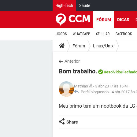
High-Tech
Saúde
FÓRUM
DICAS
JOGOS
WHATSAPP
CELULAR
FACEBOOK
Fórum
Linux/Unix
Anterior
Bom trabalho.
Resolvido
/Fechad
Mathias ✌
- 3 abr 2017 às 16:41
Perfil bloqueado -
4 abr 2017 às 
Meu primo tem um nootbook da LG e
Share