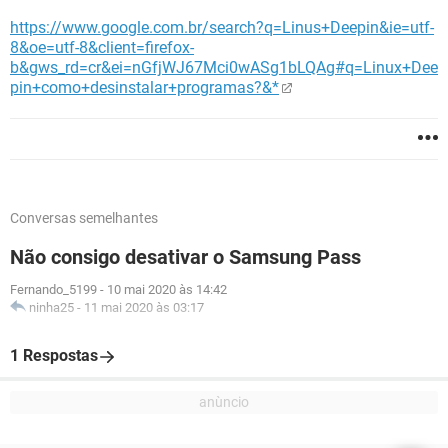
https://www.google.com.br/search?q=Linus+Deepin&ie=utf-
8&oe=utf-8&client=firefox-
b&gws_rd=cr&ei=nGfjWJ67Mci0wASg1bLQAg#q=Linux+Dee
pin+como+desinstalar+programas?&*
Conversas semelhantes
Não consigo desativar o Samsung Pass
Fernando_5199
-
10 mai 2020 às 14:42
ninha25
-
11 mai 2020 às 03:17
1 Respostas