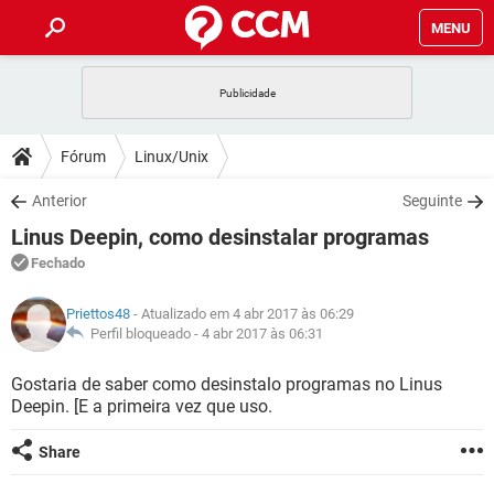
MENU
INÍCIO
JOGOS
WHATSAPP
DICAS
Fórum
Linux/Unix
CELULAR
FACEBOOK
JOGOS
WHATSAPP
DOWNLOADS
Anterior
Seguinte
OUTLOOK
EXCEL
CELULAR
FACEBOOK
Linus Deepin, como desinstalar programas
INSTAGRAM
JOGOS
GMAIL
WHATSAPP
FÓRUM
OUTLOOK
EXCEL
Fechado
GUIA DE COMPRAS
CELULAR
FACEBOOK
INSTAGRAM
JOGOS
GMAIL
WHATSAPP
GLOSSÁRIO
OUTLOOK
Priettos48
- Atualizado em 4 abr 2017 às 06:29
EXCEL
GUIA DE COMPRAS
CELULAR
FACEBOOK
Perfil bloqueado -
4 abr 2017 às 06:31
INSTAGRAM
JOGOS
GMAIL
WHATSAPP
OUTLOOK
EXCEL
Gostaria de saber como desinstalo programas no Linus
GUIA DE COMPRAS
CELULAR
FACEBOOK
Deepin. [E a primeira vez que uso.
INSTAGRAM
GMAIL
OUTLOOK
EXCEL
GUIA DE COMPRAS
Share
INSTAGRAM
GMAIL