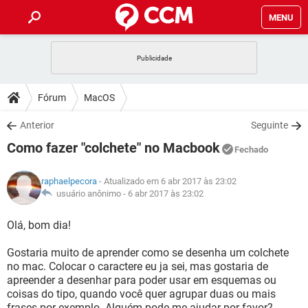
MENU
INÍCIO
JOGOS
WHATSAPP
DICAS
Fórum
MacOS
CELULAR
FACEBOOK
JOGOS
WHATSAPP
DOWNLOADS
Anterior
Seguinte
OUTLOOK
EXCEL
CELULAR
FACEBOOK
Como fazer "colchete" no Macbook
INSTAGRAM
JOGOS
GMAIL
WHATSAPP
Fechado
FÓRUM
OUTLOOK
EXCEL
GUIA DE COMPRAS
CELULAR
FACEBOOK
raphaelpecora
- Atualizado em 6 abr 2017 às 23:02
INSTAGRAM
JOGOS
GMAIL
WHATSAPP
GLOSSÁRIO
usuário anônimo -
6 abr 2017 às 23:02
OUTLOOK
EXCEL
GUIA DE COMPRAS
CELULAR
FACEBOOK
INSTAGRAM
JOGOS
GMAIL
WHATSAPP
Olá, bom dia!
OUTLOOK
EXCEL
GUIA DE COMPRAS
CELULAR
FACEBOOK
Gostaria muito de aprender como se desenha um colchete
INSTAGRAM
GMAIL
no mac. Colocar o caractere eu ja sei, mas gostaria de
OUTLOOK
EXCEL
GUIA DE COMPRAS
apreender a desenhar para poder usar em esquemas ou
INSTAGRAM
GMAIL
coisas do tipo, quando você quer agrupar duas ou mais
frases por exemplo. Alguém pode me ajudar por favor?