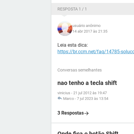
RESPOSTA 1 / 1
usuário anônimo
14 abr 2017 às 21:35
Leia esta dica:
https://br.ccm.net/faq/14785-soluc
Conversas semelhantes
nao tenho a tecla shift
vinicius
-
21 jul 2012 às 19:47
Marco
-
7 jul 2023 às 13:54
3 Respostas
Onde fica o botão Shift