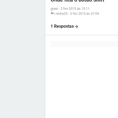
grasi
-
2 fev 2015 às 15:11
ninha25
-
3 fev 2015 às 07:04
1 Respostas