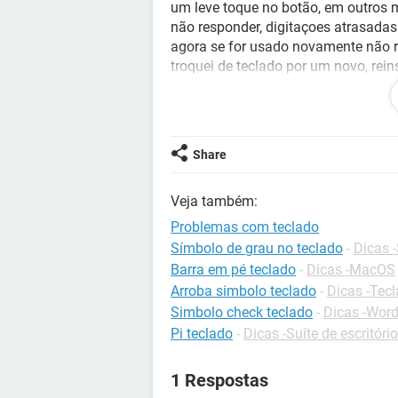
um leve toque no botão, em outros 
não responder, digitaçoes atrasadas
agora se for usado novamente não re
troquei de teclado por um novo, re
forma, já estou pensando em compra
Share
Veja também:
Problemas com teclado
Símbolo de grau no teclado
-
Dicas -
Barra em pé teclado
-
Dicas -MacOS
Arroba simbolo teclado
-
Dicas -Tec
Simbolo check teclado
-
Dicas -Wor
Pi teclado
-
Dicas -Suíte de escritório
1 Respostas