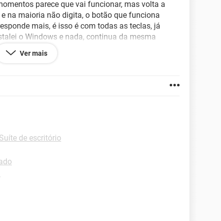
momentos parece que vai funcionar, mas volta a
 e na maioria não digita, o botão que funciona
sponde mais, é isso é com todas as teclas, já
instalei o Windows e nada, continua da mesma
r outra placa.
Ver mais
Suíte de escritório
lado
d