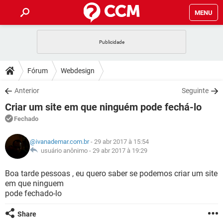
MENU
INÍCIO
JOGOS
WHATSAPP
DICAS
Fórum
Webdesign
CELULAR
FACEBOOK
JOGOS
WHATSAPP
DOWNLOADS
Anterior
Seguinte
OUTLOOK
EXCEL
CELULAR
FACEBOOK
Criar um site em que ninguém pode fechá-lo
INSTAGRAM
JOGOS
GMAIL
WHATSAPP
FÓRUM
OUTLOOK
EXCEL
Fechado
GUIA DE COMPRAS
CELULAR
FACEBOOK
INSTAGRAM
JOGOS
GMAIL
WHATSAPP
GLOSSÁRIO
OUTLOOK
@ivanademar.com.br
- 29 abr 2017 à 15:54
EXCEL
GUIA DE COMPRAS
CELULAR
FACEBOOK
usuário anônimo -
29 abr 2017 à 19:29
INSTAGRAM
JOGOS
GMAIL
WHATSAPP
OUTLOOK
EXCEL
Boa tarde pessoas , eu quero saber se podemos criar um site
GUIA DE COMPRAS
CELULAR
FACEBOOK
em que ninguem
INSTAGRAM
GMAIL
pode fechado-lo
OUTLOOK
EXCEL
GUIA DE COMPRAS
INSTAGRAM
GMAIL
Share