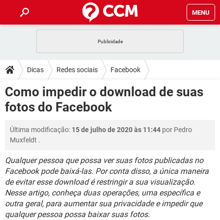
MENU
INÍCIO
JOGOS
WHATSAPP
DICAS
Dicas
Redes sociais
Facebook
CELULAR
FACEBOOK
JOGOS
WHATSAPP
DOWNLOADS
Como impedir o download de suas
OUTLOOK
EXCEL
CELULAR
FACEBOOK
fotos do Facebook
INSTAGRAM
JOGOS
GMAIL
WHATSAPP
FÓRUM
OUTLOOK
EXCEL
GUIA DE COMPRAS
CELULAR
FACEBOOK
Última modificação:
15 de julho de 2020 às 11:44
por
Pedro
INSTAGRAM
JOGOS
GMAIL
WHATSAPP
GLOSSÁRIO
OUTLOOK
Muxfeldt
.
EXCEL
GUIA DE COMPRAS
CELULAR
FACEBOOK
INSTAGRAM
JOGOS
GMAIL
WHATSAPP
Qualquer pessoa que possa ver suas fotos publicadas no
OUTLOOK
EXCEL
Facebook pode baixá-las. Por conta disso, a única maneira
GUIA DE COMPRAS
CELULAR
FACEBOOK
de evitar esse download é restringir a sua visualização.
INSTAGRAM
GMAIL
OUTLOOK
EXCEL
Nesse artigo, conheça duas operações, uma específica e
GUIA DE COMPRAS
outra geral, para aumentar sua privacidade e impedir que
INSTAGRAM
GMAIL
qualquer pessoa possa baixar suas fotos.