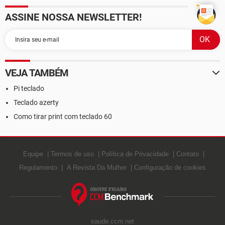
ASSINE NOSSA NEWSLETTER!
VEJA TAMBÉM
Pi teclado
Teclado azerty
Como tirar print com teclado 60
Equipe
Termos de uso
Política de Privacidade
Contato
Regulamento
A Revista Da Mulher
Configuração de cookies
saude.ccm.net