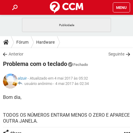
MENU
INÍCIO
JOGOS
WHATSAPP
DICAS
Fórum
Hardware
CELULAR
FACEBOOK
JOGOS
WHATSAPP
DOWNLOADS
Anterior
Seguinte
OUTLOOK
EXCEL
CELULAR
FACEBOOK
Problema com o teclado
INSTAGRAM
JOGOS
GMAIL
WHATSAPP
Fechado
FÓRUM
OUTLOOK
EXCEL
GUIA DE COMPRAS
CELULAR
FACEBOOK
alzuir
- Atualizado em 4 mai 2017 às 05:32
INSTAGRAM
JOGOS
GMAIL
WHATSAPP
GLOSSÁRIO
usuário anônimo -
4 mai 2017 às 02:34
OUTLOOK
EXCEL
GUIA DE COMPRAS
CELULAR
FACEBOOK
INSTAGRAM
JOGOS
GMAIL
WHATSAPP
Bom dia,
OUTLOOK
EXCEL
GUIA DE COMPRAS
CELULAR
FACEBOOK
INSTAGRAM
GMAIL
TODOS OS NÚMEROS ENTRAM MENOS O ZERO E APARECE
OUTLOOK
EXCEL
GUIA DE COMPRAS
OUTRA JANELA.
INSTAGRAM
GMAIL