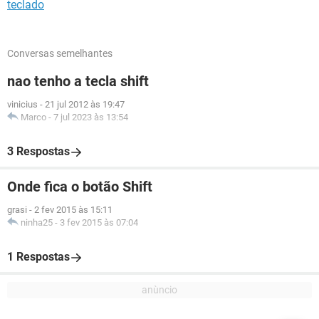
teclado
Conversas semelhantes
nao tenho a tecla shift
vinicius
-
21 jul 2012 às 19:47
Marco
-
7 jul 2023 às 13:54
3 Respostas
Onde fica o botão Shift
grasi
-
2 fev 2015 às 15:11
ninha25
-
3 fev 2015 às 07:04
1 Respostas