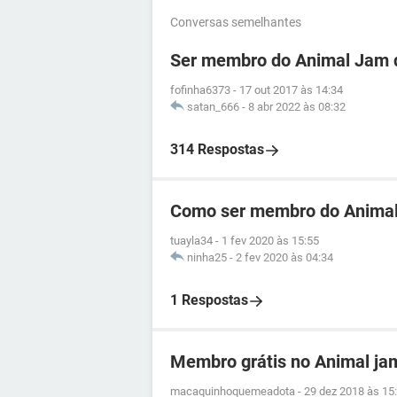
Conversas semelhantes
Ser membro do Animal Jam 
fofinha6373
-
17 out 2017 às 14:34
satan_666
-
8 abr 2022 às 08:32
314 Respostas
Como ser membro do Animal
tuayla34
-
1 fev 2020 às 15:55
ninha25
-
2 fev 2020 às 04:34
1 Respostas
Membro grátis no Animal ja
macaquinhoquemeadota
-
29 dez 2018 às 15