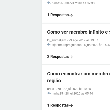
ninha25
-
30 dez 2018 às 07:38
1 Respostas
Como ser membro infinito e s
Dj_animaljam
-
29 ago 2019 às 13:57
Djprimeiroproguisoso
-
6 jun 2020 às 15:4
2 Respostas
Como encontrar um membro 
região
areis1968
-
27 jul 2020 às 10:25
ninha25
-
28 jul 2020 às 05:44
1 Respostas