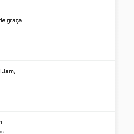
de graça
 Jam,
m
:07