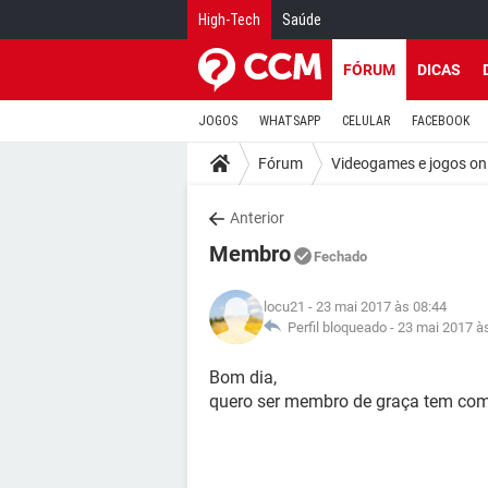
High-Tech
Saúde
FÓRUM
DICAS
JOGOS
WHATSAPP
CELULAR
FACEBOOK
Fórum
Videogames e jogos on
Anterior
Membro
Fechado
locu21
- 23 mai 2017 às 08:44
Perfil bloqueado -
23 mai 2017 à
Bom dia,
quero ser membro de graça tem como