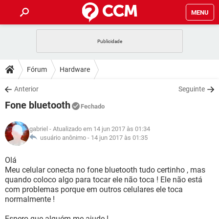
MENU
INÍCIO
JOGOS
WHATSAPP
DICAS
Fórum
Hardware
CELULAR
FACEBOOK
JOGOS
WHATSAPP
DOWNLOADS
Anterior
Seguinte
OUTLOOK
EXCEL
CELULAR
FACEBOOK
Fone bluetooth
INSTAGRAM
JOGOS
GMAIL
WHATSAPP
Fechado
FÓRUM
OUTLOOK
EXCEL
GUIA DE COMPRAS
CELULAR
FACEBOOK
gabriel
- Atualizado em 14 jun 2017 às 01:34
INSTAGRAM
JOGOS
GMAIL
WHATSAPP
GLOSSÁRIO
usuário anônimo -
14 jun 2017 às 01:35
OUTLOOK
EXCEL
GUIA DE COMPRAS
CELULAR
FACEBOOK
INSTAGRAM
JOGOS
GMAIL
WHATSAPP
Olá
OUTLOOK
EXCEL
Meu celular conecta no fone bluetooth tudo certinho , mas
GUIA DE COMPRAS
CELULAR
FACEBOOK
quando coloco algo para tocar ele não toca ! Ele não está
INSTAGRAM
GMAIL
com problemas porque em outros celulares ele toca
OUTLOOK
EXCEL
GUIA DE COMPRAS
normalmente !
INSTAGRAM
GMAIL
Espero que alguém me ajude !