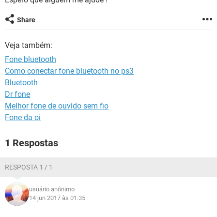
GUIA DE COMPRAS
Share
Veja também:
Fone bluetooth
Como conectar fone bluetooth no ps3
Bluetooth
Dr fone
Melhor fone de ouvido sem fio
Fone da oi
1 Respostas
RESPOSTA 1 / 1
usuário anônimo
14 jun 2017 às 01:35