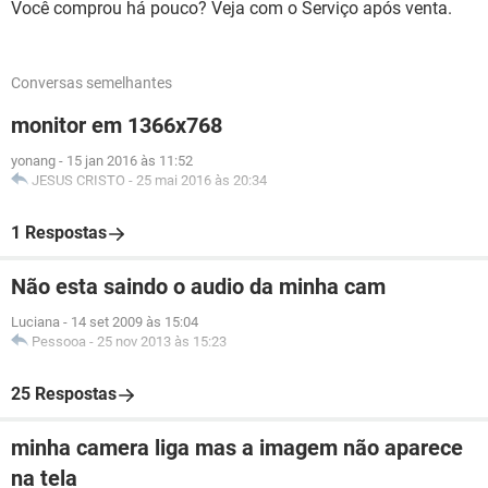
Você comprou há pouco? Veja com o Serviço após venta.
Conversas semelhantes
monitor em 1366x768
yonang
-
15 jan 2016 às 11:52
JESUS CRISTO
-
25 mai 2016 às 20:34
1 Respostas
Não esta saindo o audio da minha cam
Luciana
-
14 set 2009 às 15:04
Pessooa
-
25 nov 2013 às 15:23
25 Respostas
minha camera liga mas a imagem não aparece
na tela