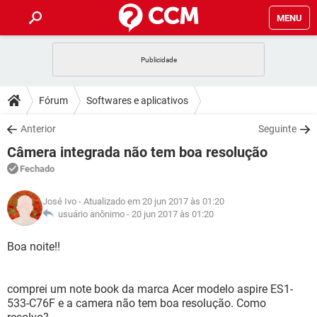
MENU
INÍCIO
JOGOS
WHATSAPP
DICAS
Fórum
Softwares e aplicativos
CELULAR
FACEBOOK
JOGOS
WHATSAPP
DOWNLOADS
Anterior
Seguinte
OUTLOOK
EXCEL
CELULAR
FACEBOOK
Câmera integrada não tem boa resolução
INSTAGRAM
JOGOS
GMAIL
WHATSAPP
FÓRUM
OUTLOOK
EXCEL
Fechado
GUIA DE COMPRAS
CELULAR
FACEBOOK
INSTAGRAM
JOGOS
GMAIL
WHATSAPP
GLOSSÁRIO
OUTLOOK
José Ivo
- Atualizado em 20 jun 2017 às 01:20
EXCEL
GUIA DE COMPRAS
CELULAR
FACEBOOK
usuário anônimo -
20 jun 2017 às 01:20
INSTAGRAM
JOGOS
GMAIL
WHATSAPP
OUTLOOK
EXCEL
Boa noite!!
GUIA DE COMPRAS
CELULAR
FACEBOOK
INSTAGRAM
GMAIL
OUTLOOK
EXCEL
GUIA DE COMPRAS
comprei um note book da marca Acer modelo aspire ES1-
INSTAGRAM
GMAIL
533-C76F e a camera não tem boa resolução. Como