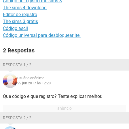
Codigo de registro the sims 3
GUIA DE COMPRAS
The sims 4 download
Editor de registro
The sims 3 grátis
Código ascii
Código universal para desbloquear itel
2 Respostas
RESPOSTA 1 / 2
usuário anônimo
22 jun 2017 às 12:28
Que código e que registro? Tente explicar melhor.
RESPOSTA 2 / 2