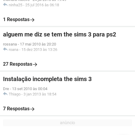
ninha25
-
25 jul 2016 às 06:18
1 Respostas
alguem me diz se tem the sims 3 para ps2
rossana
-
17 mai 2010 às 20:20
roana
-
15 dez 2013 às 13:26
27 Respostas
Instalação incompleta the sims 3
Dre
-
13 set 2010 às 00:04
Thiago
-
3 jan 2013 às 18:54
7 Respostas