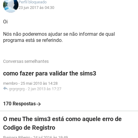
Perfil bloqueado
23 jun 2017 às 04:30
Oi
Nós não poderemos ajudar se não informar de qual
programa está se referindo.
Conversas semelhantes
como fazer para validar the sims3
membro
-
25 mai 2010 às 14:28
grgrgrgrg
-
2 jan 2013 às 17:27
170 Respostas
O meu The sims3 está como aquele erro de
Codigo de Registro
thainara Ribeiro
-
24 jul 2016 às 19:49