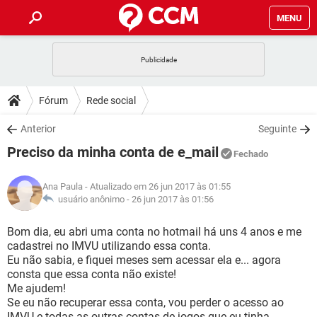
MENU
INÍCIO
JOGOS
WHATSAPP
DICAS
Fórum
Rede social
CELULAR
FACEBOOK
JOGOS
WHATSAPP
DOWNLOADS
Anterior
Seguinte
OUTLOOK
EXCEL
CELULAR
FACEBOOK
Preciso da minha conta de e_mail
INSTAGRAM
JOGOS
GMAIL
WHATSAPP
Fechado
FÓRUM
OUTLOOK
EXCEL
GUIA DE COMPRAS
CELULAR
FACEBOOK
Ana Paula
- Atualizado em 26 jun 2017 às 01:55
INSTAGRAM
JOGOS
GMAIL
WHATSAPP
GLOSSÁRIO
usuário anônimo -
26 jun 2017 às 01:56
OUTLOOK
EXCEL
GUIA DE COMPRAS
CELULAR
FACEBOOK
INSTAGRAM
JOGOS
GMAIL
WHATSAPP
Bom dia, eu abri uma conta no hotmail há uns 4 anos e me
OUTLOOK
EXCEL
cadastrei no IMVU utilizando essa conta.
GUIA DE COMPRAS
CELULAR
FACEBOOK
Eu não sabia, e fiquei meses sem acessar ela e... agora
INSTAGRAM
GMAIL
consta que essa conta não existe!
OUTLOOK
EXCEL
GUIA DE COMPRAS
Me ajudem!
INSTAGRAM
GMAIL
Se eu não recuperar essa conta, vou perder o acesso ao
IMVU e todas as outras contas de jogos que eu tinha